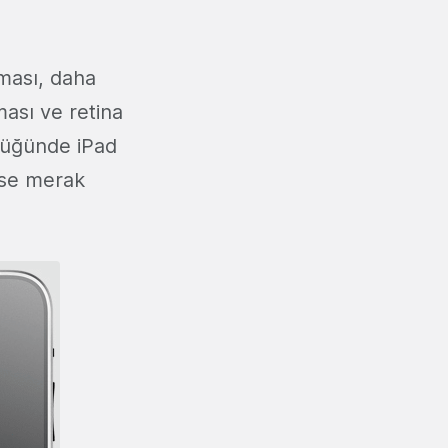
ması, daha
ası ve retina
düğünde iPad
 ise merak