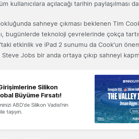
üm kullanıcılara açılacağı tarihin paylaşılması 
yokluğunda sahneye çıkması beklenen Tim Cook'
sı, bugünlerde teknoloji çevrelerinde çokça tartı
aki etkinlik ve iPad 2 sunumu da Cook'un öneml
ii Steve Jobs bir anda ortaya çıkıp sahneyi kapm
irişimlerine Silikon
lobal Büyüme Fırsatı!
minizi ABD'de Silikon Vadisi'nin
le taşıyın.