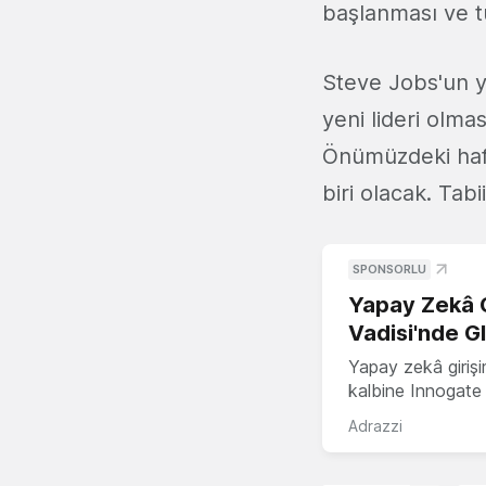
başlanması ve t
Steve Jobs'un 
yeni lideri olma
Önümüzdeki haft
biri olacak. Tab
SPONSORLU
Yapay Zekâ G
Vadisi'nde G
Yapay zekâ girişi
kalbine Innogate i
Adrazzi