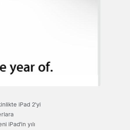
nlikte iPad 2'yi
erlara
i iPad'in yılı