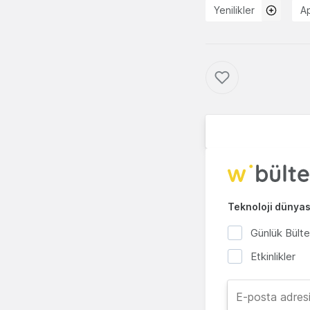
Yenilikler
A
Teknoloji dünyası
Günlük Bült
Etkinlikler