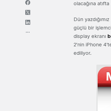
olacağına atıfta
Dün yazdığımız
güçlü bir işlem
display ekranı
b
2'nin iPhone 4't
ediliyor.