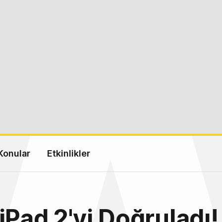
Konular
Etkinlikler
iPad 2'yi Doğruladı!