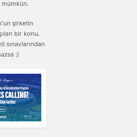
da mümkün.
un şirketin
şılan bir konu.
i sınavlarından
azsa :)