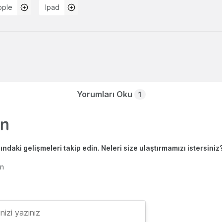
pple
Ipad
Yorumları Oku
1
ndaki gelişmeleri takip edin. Neleri size ulaştırmamızı istersiniz
en