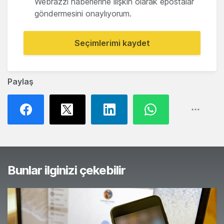
Webrazzi haberlerine ilişkin olarak epostalar
göndermesini onaylıyorum.
Seçimlerimi kaydet
Paylaş
Bunlar ilginizi çekebilir