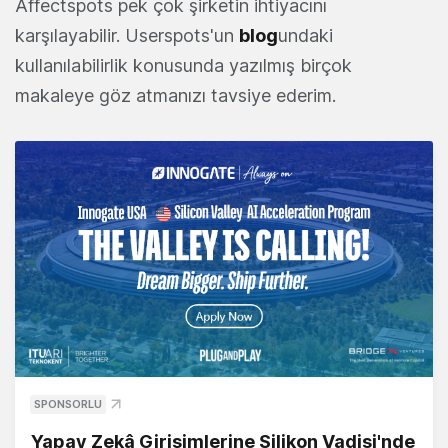
Affectspots pek çok şirketin ihtiyacını
karşılayabilir. Userspots'un
blog
undaki
kullanılabilirlik konusunda yazılmış birçok
makaleye göz atmanızı tavsiye ederim.
SPONSORLU
Yapay Zekâ Girişimlerine Silikon Vadisi'nde