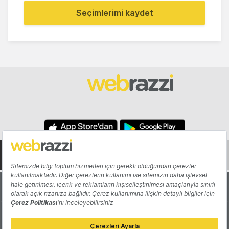
Seçimlerimi kaydet
Hakkında
Yazarlar
Katkıda Bulun
Reklam