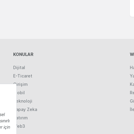
KONULAR
W
Dijital
H
E-Ticaret
Ya
Girişim
K
Mobil
R
Teknoloji
Gi
Yapay Zeka
İl
Yatırım
Web3