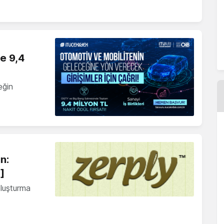
ne 9,4
eğin
un:
]
oluşturma