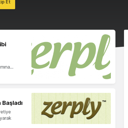
ip Et
ibi
amına…
 Başladı
vetiye
ayarak