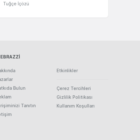
Tuğçe İçözü
EBRAZZİ
akkında
Etkinlikler
zarlar
atkıda Bulun
Çerez Tercihleri
eklam
Gizlilik Politikası
rişiminizi Tanıtın
Kullanım Koşulları
etişim