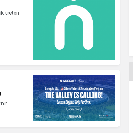
ik üreten
!
'nin