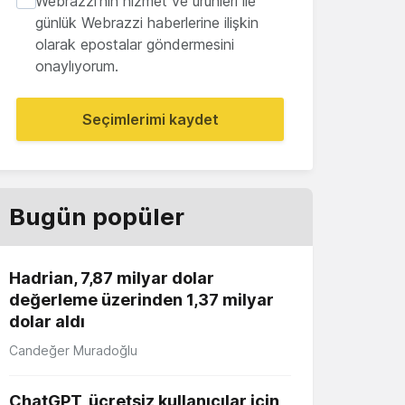
Webrazzi'nin hizmet ve ürünleri ile
günlük Webrazzi haberlerine ilişkin
olarak epostalar göndermesini
onaylıyorum.
Seçimlerimi kaydet
Bugün popüler
Hadrian, 7,87 milyar dolar
değerleme üzerinden 1,37 milyar
dolar aldı
Candeğer Muradoğlu
ChatGPT, ücretsiz kullanıcılar için