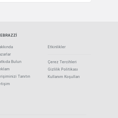
EBRAZZİ
akkında
Etkinlikler
zarlar
atkıda Bulun
Çerez Tercihleri
eklam
Gizlilik Politikası
rişiminizi Tanıtın
Kullanım Koşulları
etişim