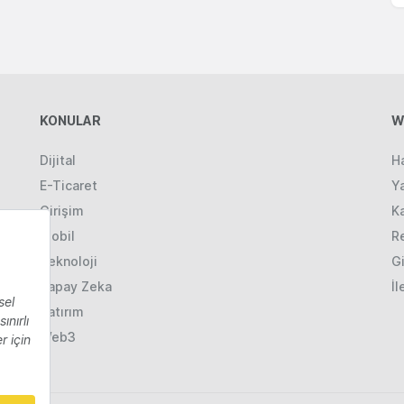
KONULAR
W
Dijital
H
E-Ticaret
Ya
Girişim
K
Mobil
R
Teknoloji
Gi
Yapay Zeka
İl
Yatırım
Web3