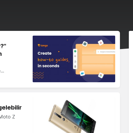
r?"
n
e…
elebilir
n Moto Z