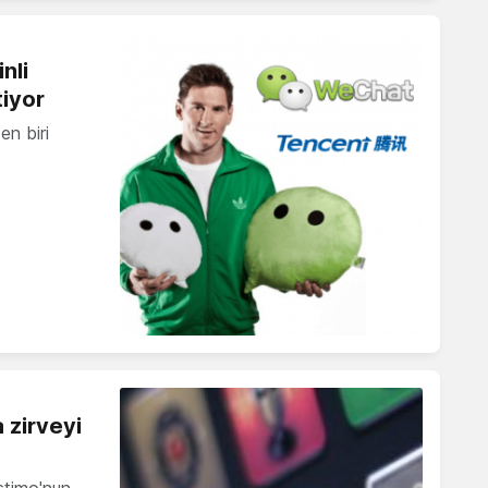
nli
iyor
en biri
 zirveyi