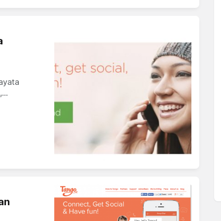
a
hayata
,…
an