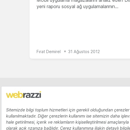
Mobil uygulama mağazalarını analiz eden Di
yeni raporu sosyal ağ uygulamalarının…
Fırat Demirel
31 Ağustos 2012
KATEGORILER
Haberler
Webrazzi Insights
Videolar
Galeriler