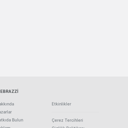
EBRAZZİ
akkında
Etkinlikler
zarlar
atkıda Bulun
Çerez Tercihleri
eklam