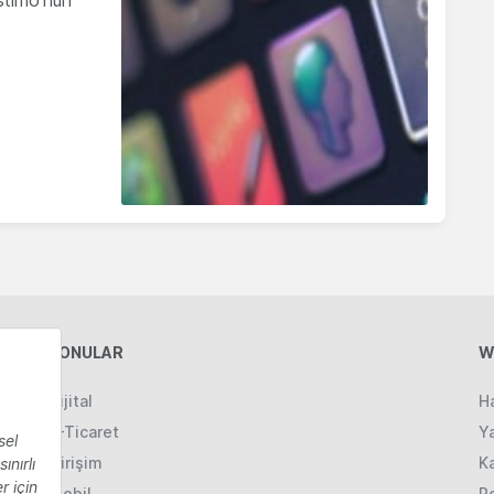
stimo'nun
KONULAR
W
Dijital
H
E-Ticaret
Ya
Girişim
K
Mobil
R