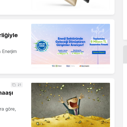
liğiyle
n Enerjim
21
maaşı
ra göre,