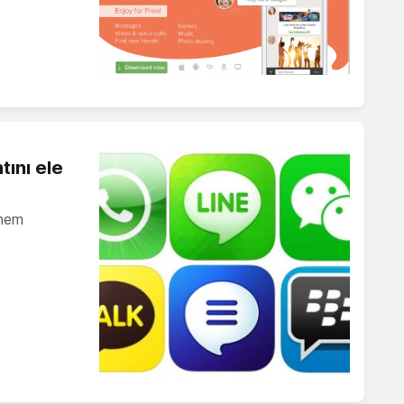
ını ele
önem