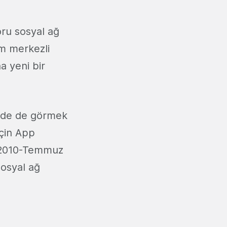
oru sosyal ağ
m merkezli
a yeni bir
lde de görmek
için App
z 2010-Temmuz
sosyal ağ