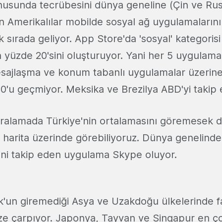
nusunda tecrübesini dünya geneline (Çin ve Rus
 Amerikalılar mobilde sosyal ağ uygulamalarını
 sırada geliyor. App Store'da 'sosyal' kategorisi 
 yüzde 20'sini oluşturuyor. Yani her 5 uygulama
esajlaşma ve konum tabanlı uygulamalar üzerine
0'u geçmiyor. Meksika ve Brezilya ABD'yi takip 
ıralamada Türkiye'nin ortalamasını göremesek
harita üzerinde görebiliyoruz. Dünya genelind
ini takip eden uygulama Skype oluyor.
un giremediği Asya ve Uzakdoğu ülkelerinde fa
e çarpıyor. Japonya, Tayvan ve Singapur en çok