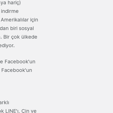
ya hariç)
 indirme
Amerikalılar için
dan biri sosyal
. Bir çok ülkede
ediyor.
 de Facebook'un
e Facebook'un
rklı
 LINE'ı, Çin ve