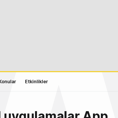
Konular
Etkinlikler
l uygulamalar App