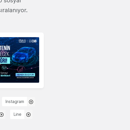
0 sosyal
ıralanıyor.
Instagram
Line