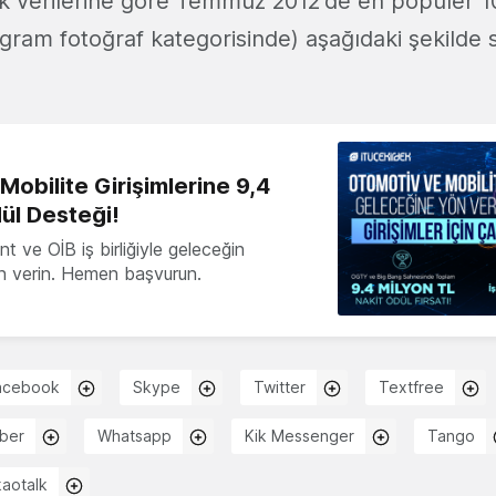
llık verilerine göre Temmuz 2012'de en popüler 1
ram fotoğraf kategorisinde) aşağıdaki şekilde s
obilite Girişimlerine 9,4
ül Desteği!
 ve OİB iş birliğiyle geleceğin
ön verin. Hemen başvurun.
acebook
Skype
Twitter
Textfree
iber
Whatsapp
Kik Messenger
Tango
aotalk