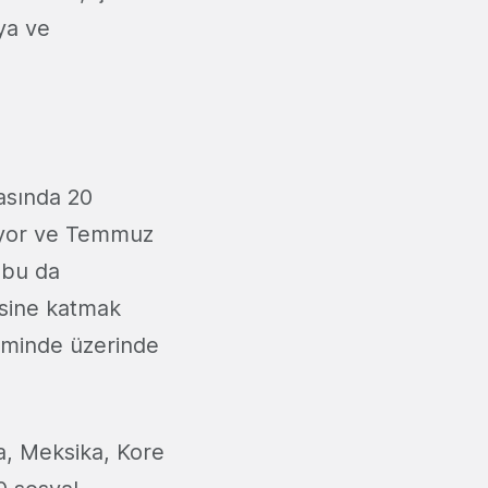
ya ve
asında 20
iyor ve Temmuz
 bu da
esine katmak
neminde üzerinde
a, Meksika, Kore