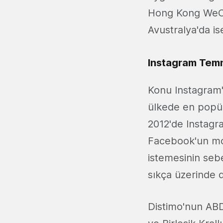
Hong Kong WeCha
Avustralya'da is
Instagram Temm
Konu Instagram
ülkede en popü
2012'de Instagr
Facebook'un mob
istemesinin sebe
sıkça üzerinde d
Distimo'nun ABD