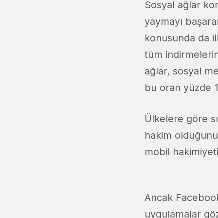
Sosyal ağlar ko
yaymayı başaran
konusunda da ilk
tüm indirmelerin
ağlar, sosyal m
bu oran yüzde 1
Ülkelere göre s
hakim olduğunu 
mobil hakimiyet
Ancak Facebook'
uygulamalar göz