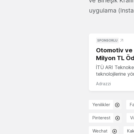
ve Birleşik Kra
uygulama (Instag
SPONSORLU
Otomotiv ve M
Milyon TL Öd
İTÜ ARI Teknokent
teknolojilerine y
Adrazzi
Yenilikler
F
Pinterest
V
Wechat
Kak