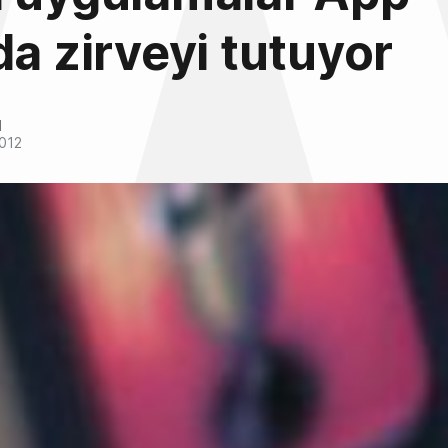
da zirveyi tutuyor
l
2012