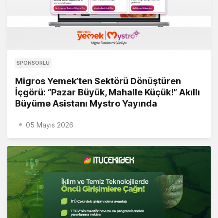
SPONSORLU
Migros Yemek’ten Sektörü Dönüştüren
İçgörü: “Pazar Büyük, Mahalle Küçük!” Akıllı
Büyüme Asistanı Mystro Yayında
05 Mayıs 2026