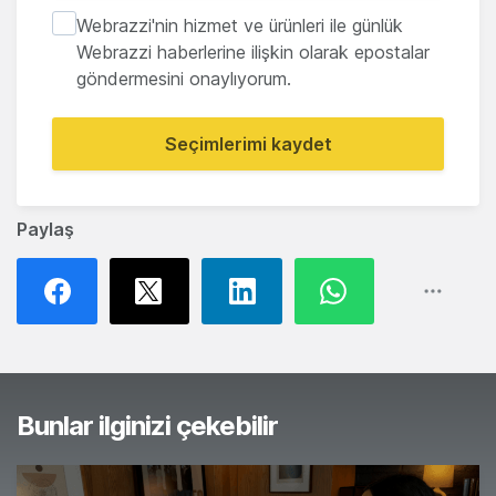
Webrazzi'nin hizmet ve ürünleri ile günlük
Webrazzi haberlerine ilişkin olarak epostalar
göndermesini onaylıyorum.
Seçimlerimi kaydet
Paylaş
Bunlar ilginizi çekebilir