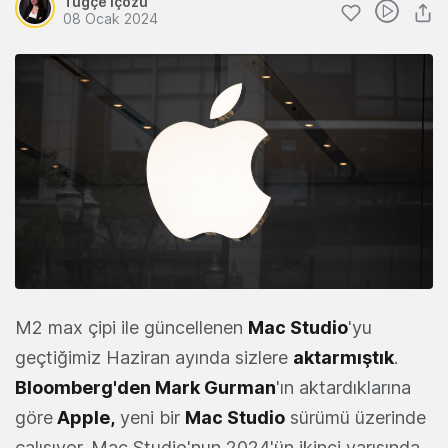
Tuğçe İçözü
08 Ocak 2024
M2 max çipi ile güncellenen
Mac Studio
'yu
geçtiğimiz Haziran ayında sizlere
aktarmıştık
.
Bloomberg'den Mark Gurman
'ın aktardıklarına
göre
Apple
,
yeni bir
Mac Studio
sürümü üzerinde
çalışıyor. Mac Studio'nun 2024'ün ikinci yarısında