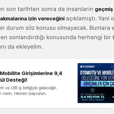
ilen son tarihten sonra da insanların
geçmiş 
açıklamıştı. Yani 
akmalarına izin vereceğini
 bir durum söz konusu olmayacak. Bunlara e
den sonlandırdığı konusunda herhangi bir b
nı da ekleyelim.
obilite Girişimlerine 9,4
ül Desteği!
 ve OİB iş birliğiyle geleceğin
ön verin. Hemen başvurun.