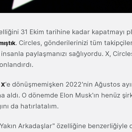
zelliğini 31 Ekim tarihine kadar kapatmayı p
. Circles, gönderilerinizi tüm takipçile
mıştık
p insanla paylaşmanızı sağlıyordu. X, Circles
onlandırdı.
z
'e dönüşmemişken 2022'nin Ağustos ayı
X
ına aldı. O dönemde Elon Musk'ın henüz şir
ını da hatırlatalım.
Yakın Arkadaşlar" özelliğine benzerliğiyle 