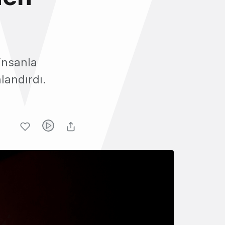
 insanla
nlandırdı.