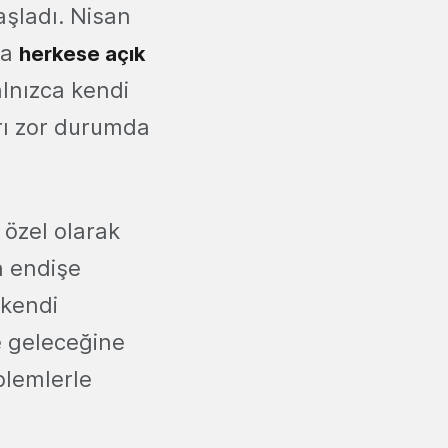
şladı. Nisan
da
herkese açık
alnızca kendi
arı zor durumda
 özel olarak
n endişe
 kendi
e geleceğine
blemlerle