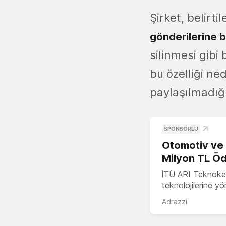
Şirket, belirt
gönderilerine b
silinmesi gibi
bu özelliği ne
paylaşılmadığı
SPONSORLU
Otomotiv ve M
Milyon TL Öd
İTÜ ARI Teknokent
teknolojilerine y
Adrazzi