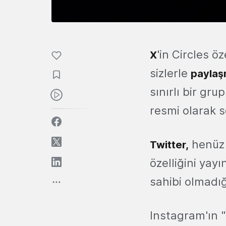
'in Circles ö
X
sizlerle
paylaş
sınırlı bir gru
resmi olarak s
henü
Twitter
,
özelliğini yay
sahibi olmadığ
Instagram'ın "