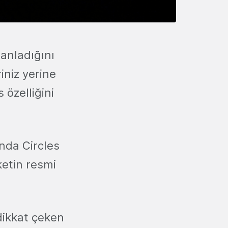
lanladığını
riniz yerine
 özelliğini
nda Circles
ketin resmi
dikkat çeken