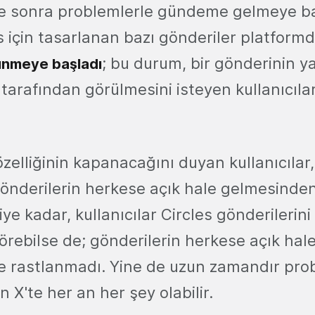
üre sonra problemlerle gündeme gelmeye ba
s için tasarlanan bazı gönderiler platform
; bu durum, bir gönderinin y
rünmeye başlad
ı
le tarafından görülmesini isteyen kullanıcıl
özelliğinin kapanacağını duyan kullanıcılar,
 gönderilerin herkese açık hale gelmesinde
ye kadar, kullanıcılar Circles gönderilerini
görebilse de; gönderilerin herkese açık hal
eye rastlanmadı. Yine de uzun zamandır pro
n X'te her an her şey olabilir.