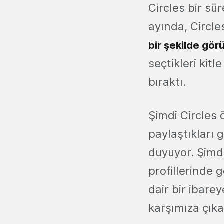
Circles bir s
ayında, Circle
bir şekilde gö
seçtikleri kit
bıraktı.
Şimdi Circles 
paylaştıkları
duyuyor. Şimdi
profillerinde 
dair bir ibar
karşımıza çıka