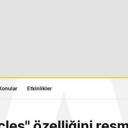
Konular
Etkinlikler
rcles" özelliğini res