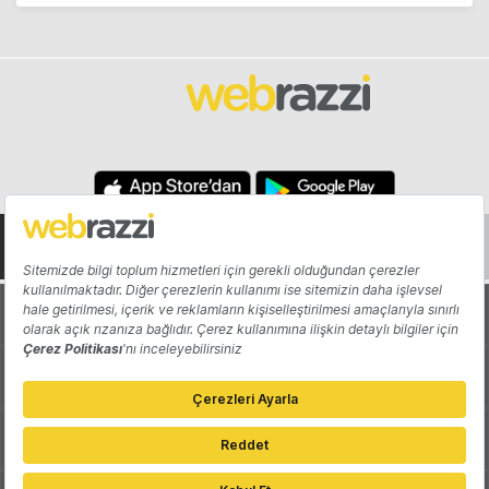
Hakkında
Yazarlar
Katkıda Bulun
Reklam
Girişiminizi Tanıtın
İletişim