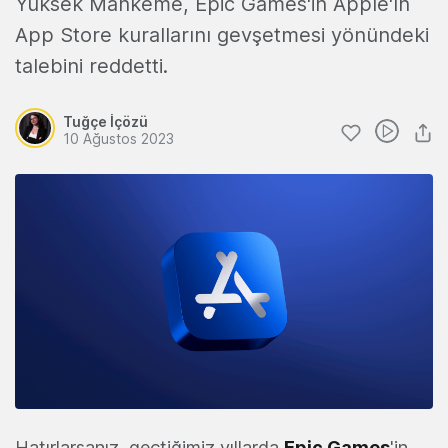
Yüksek Mahkeme, Epic Games'in Apple'ın
App Store kurallarını gevşetmesi yönündeki
talebini reddetti.
Tuğçe İçözü
10 Ağustos 2023
Hatırlarsanız, geçtiğimiz yıllarda
Epic Games
'in