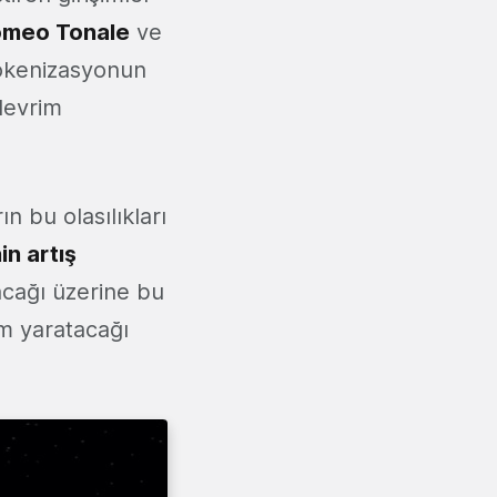
omeo Tonale
ve
Tokenizasyonun
devrim
 bu olasılıkları
in artış
acağı üzerine bu
m yaratacağı