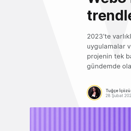
trendl
2023'te varlık
uygulamalar ve
projenin tek 
gündemde ola
Tuğçe İçözü
28 Şubat 20