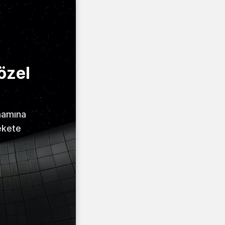
özel
amamına
ekete