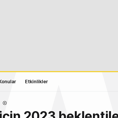
Konular
Etkinlikler
çin 2023 beklentile