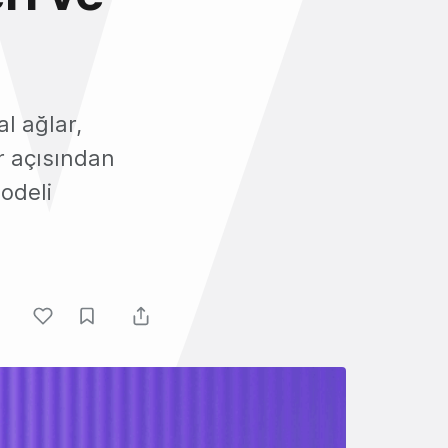
l ağlar,
r açısından
odeli