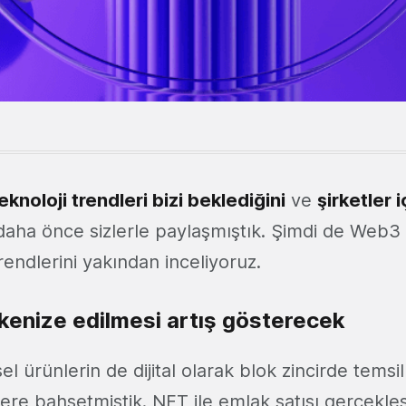
knoloji trendleri bizi beklediğini
ve
şirketler 
aha önce sizlerle paylaşmıştık. Şimdi de Web3 
trendlerini yakından inceliyoruz.
tokenize edilmesi artış gösterecek
l ürünlerin de dijital olarak blok zincirde temsil 
ere bahsetmiştik. NFT ile emlak satışı gerçekleşt