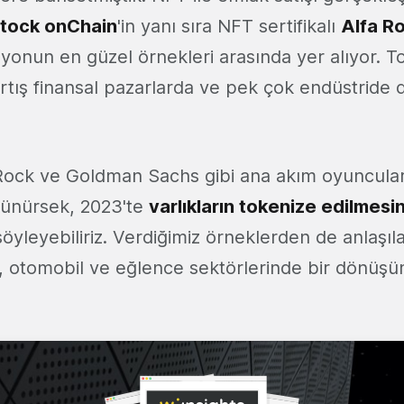
tock onChain
'in yanı sıra NFT sertifikalı
Alfa R
syonun en güzel örnekleri arasında yer alıyor. 
artış finansal pazarlarda ve pek çok endüstride 
Rock ve Goldman Sachs gibi ana akım oyuncuların
üşünürsek, 2023'te
varlıkların tokenize edilmesin
öyleyebiliriz. Verdiğimiz örneklerden de anlaşıl
 otomobil ve eğlence sektörlerinde bir dönüşü