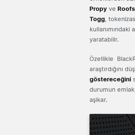
Propy
ve
Roofs
Togg
, tokeniza
kullanımındaki 
yaratabilir.
Özellikle Black
araştırdığını d
göstereceğini
s
durumun emlak,
aşikar.