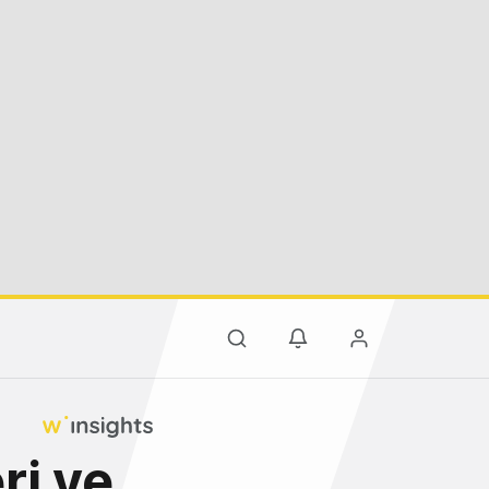
ri ve