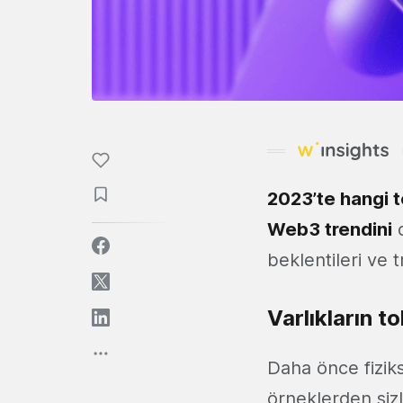
2023’te hangi te
Web3 trendini
d
beklentileri ve 
Varlıkların 
Daha önce fizikse
örneklerden sizl