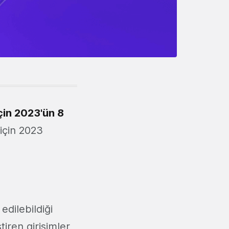
için 2023'ün 8
için 2023
edilebildiği
iren girişimler