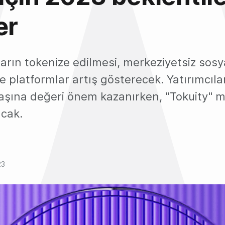
er
ların tokenize edilmesi, merkeziyetsiz sosya
 platformlar artış gösterecek. Yatırımcıla
başına değeri önem kazanırken, "Tokuity" m
cak.
23