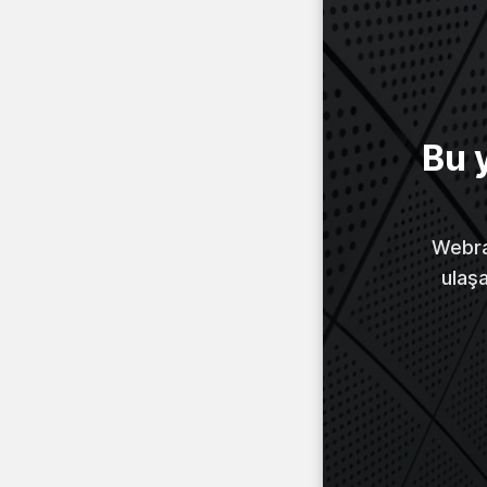
Bu 
Webraz
ulaş