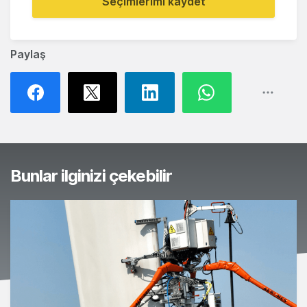
Seçimlerimi kaydet
Paylaş
Bunlar ilginizi çekebilir