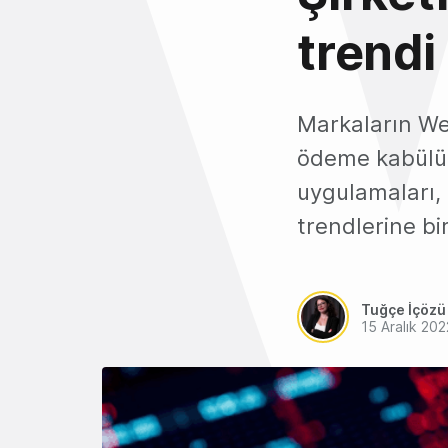
trendi
Markaların Web
ödeme kabülün
uygulamaları,
trendlerine bi
Tuğçe İçözü
15 Aralık 202