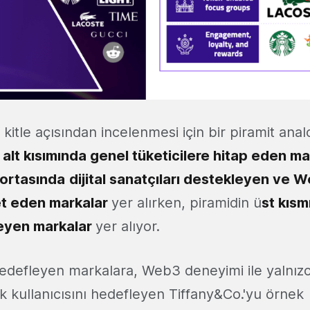
 kitle açısından incelenmesi için bir piramit analo
n
alt kısımında genel tüketicilere hitap eden m
ortasında
dijital sanatçıları destekleyen ve 
t eden markalar
yer alırken, piramidin ü
st kıs
leyen markalar
yer alıyor.
hedefleyen markalara, Web3 deneyimi ile yalnız
 kullanıcısını hedefleyen Tiffany&Co.'yu örnek