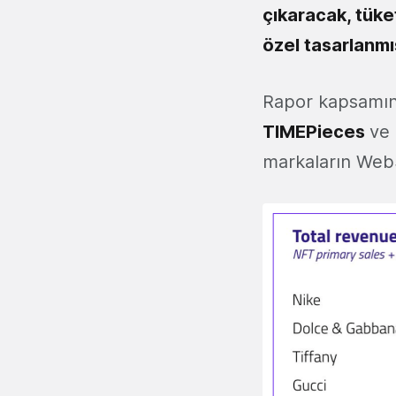
çıkaracak, tük
özel tasarlanmış
Rapor kapsamın
TIMEPieces
ve 
markaların Web3 