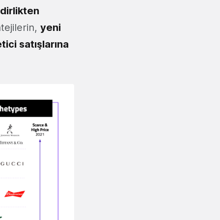
dirlikten
ejilerin,
yeni
tici satışlarına