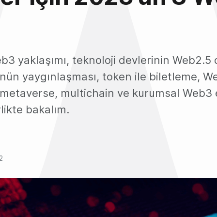
3 yaklaşımı, teknoloji devlerinin Web2.5 d
ün yaygınlaşması, token ile biletleme, W
 metaverse, multichain ve kurumsal Web3 e
rlikte bakalım.
2