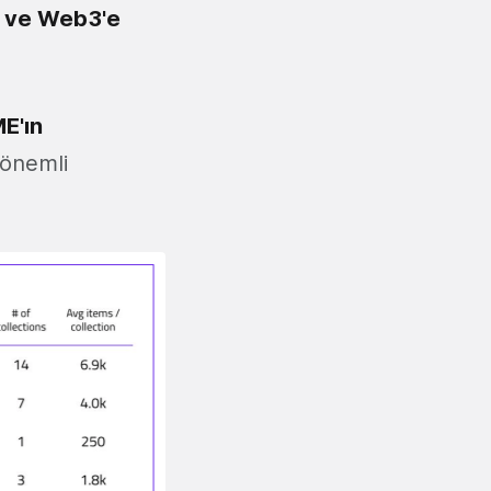
k ve Web3'e
E'ın
 önemli