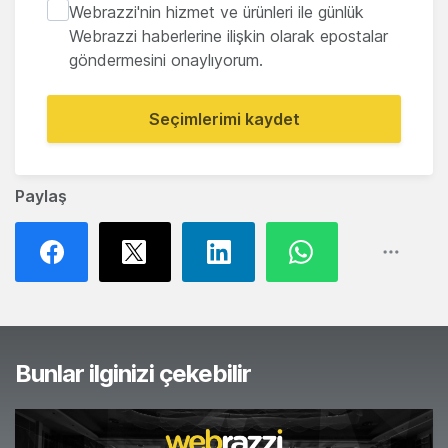
Webrazzi'nin hizmet ve ürünleri ile günlük
Webrazzi haberlerine ilişkin olarak epostalar
göndermesini onaylıyorum.
Seçimlerimi kaydet
Paylaş
Bunlar ilginizi çekebilir