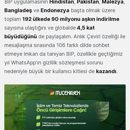
BiP uygulamasının
Hindistan
,
Pakistan
,
Malezya
,
Bangladeş
ve
Endonezya
başta olmak üzere
toplam
192 ülkede 90 milyonu aşkın indirilme
sayısına ulaştığını ve globalde
4,5 kat
büyüdüğünü
de paylaşalım. Anlık Çeviri özelliği ile
mesajlaşma sırasında 106 farklı dilde sohbet
etmeye imkan da tanıyan BiP, özellikle geçtiğimiz
yıl WhatsApp'ın gizlilik sözleşmesi sorunu
nedeniyle büyük bir kullanıcı kitlesi de
kazandı
.