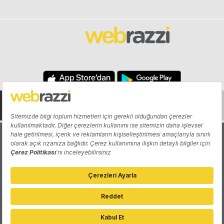
Hakkında
Yazarlar
Katkıda Bulun
Reklam
Girişiminizi Tanıtın
İletişim
Çerez Tercihleri
Gizlilik Politikası