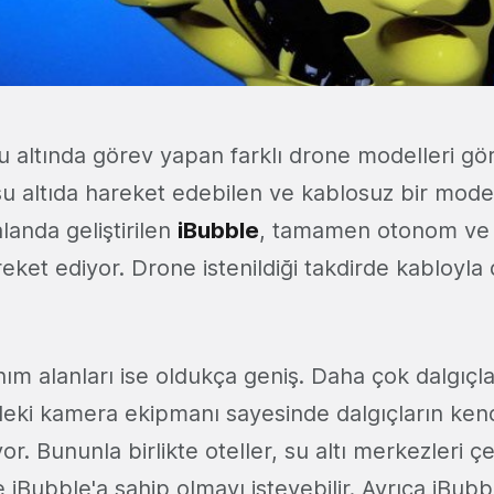
 altında görev yapan farklı drone modelleri gö
u altıda hareket edebilen ve kablosuz bir mode
landa geliştirilen
iBubble
, tamamen otonom ve
areket ediyor. Drone istenildiği takdirde kabloyla
anım alanları ise oldukça geniş. Daha çok dalgıçl
deki kamera ekipmanı sayesinde dalgıçların kendi
or. Bununla birlikte oteller, su altı merkezleri 
iBubble'a sahip olmayı isteyebilir. Ayrıca iBubbl