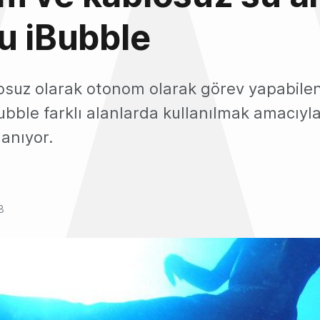
u iBubble
losuz olarak otonom olarak görev yapabile
Bubble farklı alanlarda kullanılmak amacıyl
anıyor.
8