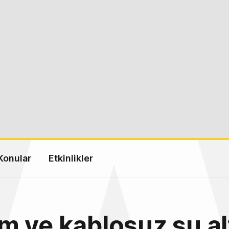
Konular
Etkinlikler
 ve kablosuz su al