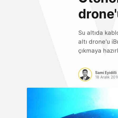
drone'
Su altıda kab
altı drone'u i
çıkmaya hazırl
Sami Eyidilli
18 Aralık 201