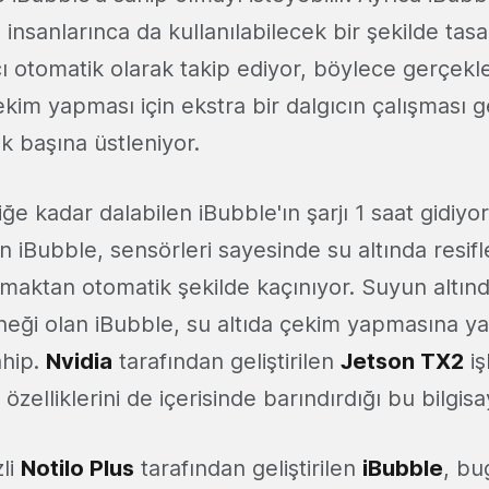
im insanlarınca da kullanılabilecek bir şekilde tas
cı otomatik olarak takip ediyor, böylece gerçekle
çekim yapması için ekstra bir dalgıcın çalışması 
ek başına üstleniyor.
iğe kadar dalabilen iBubble'ın şarjı 1 saat gidiyo
n iBubble, sensörleri sayesinde su altında resif
maktan otomatik şekilde kaçınıyor. Suyun altın
eği olan iBubble, su altıda çekim yapmasına ya
ahip.
Nvidia
tarafından geliştirilen
Jetson TX2
iş
zelliklerini de içerisinde barındırdığı bu bilgis
li
Notilo Plus
tarafından geliştirilen
iBubble
, bu