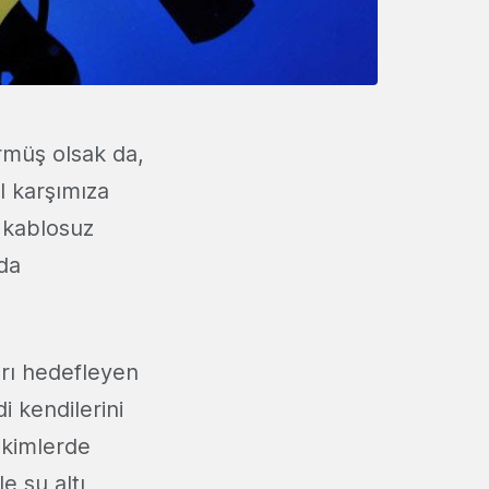
rmüş olsak da,
l karşımıza
 kablosuz
 da
arı hedefleyen
 kendilerini
çekimlerde
e su altı