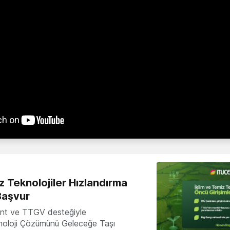
z Teknolojiler Hızlandırma
Başvur
nt ve TTGV desteğiyle
knoloji Çözümünü Geleceğe Taşı