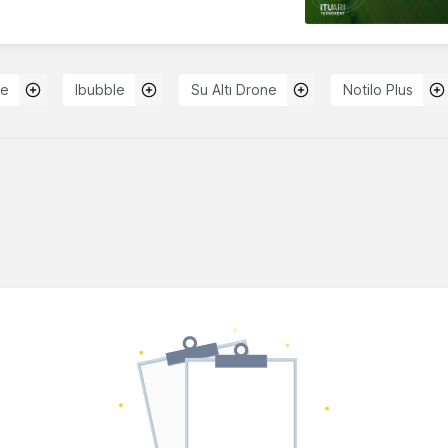
ne
Ibubble
Su Altı Drone
Notilo Plus