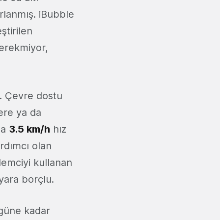
arlanmış. iBubble
ştirilen
gerekmiyor,
r. Çevre dostu
lere ya da
da
3.5 km/h
hız
rdımcı olan
lemciyi kullanan
ayara borçlu.
güne kadar