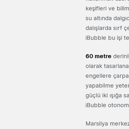
keşifleri ve bil
su altında dalgı
dalışlarda sırf 
iBubble bu işi t
60 metre
derinl
olarak tasarlana
engellere çarpa
yapabilme yeten
güçlü iki ışığa s
iBubble otonom ö
Marsilya merkez