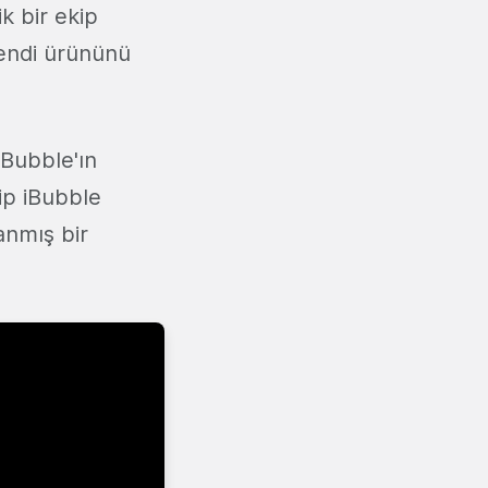
ik bir ekip
kendi ürününü
iBubble'ın
hip iBubble
lanmış bir