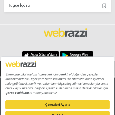
Tuğçe İçözü
Hakkında
Yazarlar
Katkıda Bulun
Reklam
Girişiminizi Tanıtın
İletişim