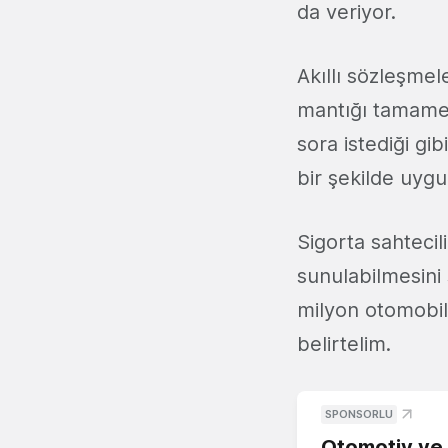
da veriyor.
Akıllı sözleşme
mantığı tamamen 
sora istediği gib
bir şekilde uygul
Sigorta sahtecil
sunulabilmesini
milyon otomobil
belirtelim.
SPONSORLU
Otomotiv ve M