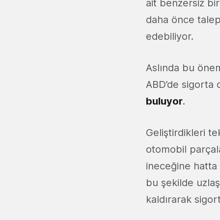
ait benzersiz bi
daha önce talep 
edebiliyor.
Aslında bu önemi
ABD’de sigorta d
buluyor
.
Geliştirdikleri t
otomobil parçala
ineceğine hatta
bu şekilde uzlaş
kaldırarak sigor