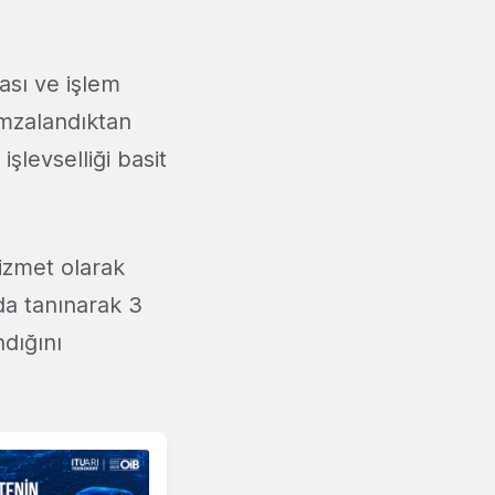
ası ve işlem
imzalandıktan
işlevselliği basit
hizmet olarak
da tanınarak 3
dığını