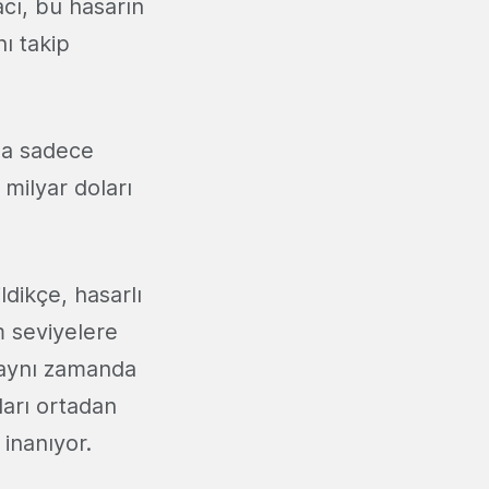
acı, bu hasarın
ı takip
lsa sadece
 milyar doları
ldikçe, hasarlı
m seviyelere
 aynı zamanda
ları ortadan
 inanıyor.