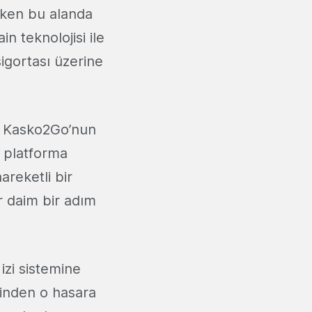
erken bu alanda
in teknolojisi ile
igortası üzerine
n, Kasko2Go’nun
 platforma
areketli bir
r daim bir adım
izi sistemine
erinden o hasara