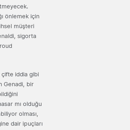
etmeyecek.
ğı önlemek için
ihsel müşteri
naldi, sigorta
Froud
ifte iddia gibi
 Genadi, bir
ldiğini
 hasar mı olduğu
biliyor olması,
ine dair ipuçları