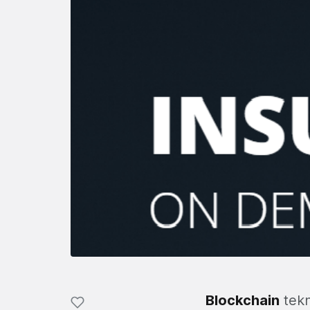
Blockchain
tekn