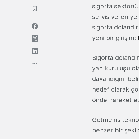
sigorta sektörü.
servis veren yeni
sigorta dolandı
yeni bir girişim:
Sigorta dolandır
yan kuruluşu ol
dayandığını beli
hedef olarak gö
önde hareket etm
GetmeIns teknolo
benzer bir şekil