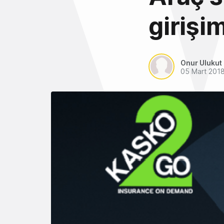
girişi
Onur Ulukut
05 Mart 201