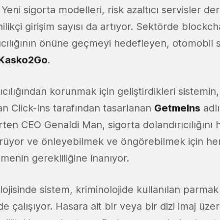
 Yeni sigorta modelleri, risk azaltıcı servisler d
likçi girişim sayısı da artıyor. Sektörde blockcha
rıcılığının önüne geçmeyi hedefleyen, otomobil s
Kasko2Go
.
ıcılığından korunmak için geliştirdikleri sistemi
an Click-Ins tarafından tasarlanan
GetmeIns
adlı
rten CEO Genaldi Man, sigorta dolandırıcılığını h
rüyor ve önleyebilmek ve öngörebilmek için he
enin gerekliliğine inanıyor.
jisinde sistem, kriminolojide kullanılan parmak 
de çalışıyor. Hasara ait bir veya bir dizi imaj üz