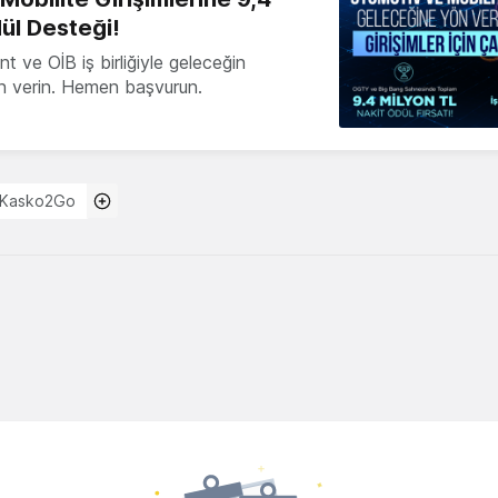
ül Desteği!
 ve OİB iş birliğiyle geleceğin
ön verin. Hemen başvurun.
Kasko2Go