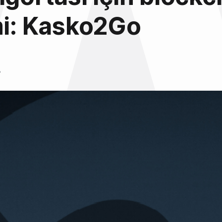
mi: Kasko2Go
8