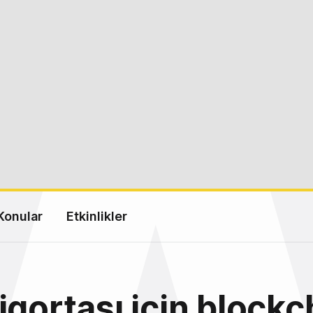
Konular
Etkinlikler
igortası için blockc