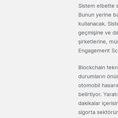
Sistem elbette 
Bunun yerine baş
kullanacak. Sist
geçmişine ve dav
şirketlerine, müş
Engagement Score
Blockchain tekno
durumların önün
otomobil hasarın
belirtiyor. Yara
dakikalar içeris
sigorta sektörün