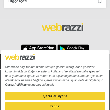
Tuğçe İçözü
Hakkında
Yazarlar
Katkıda Bulun
Reklam
Girişiminizi Tanıtın
İletişim