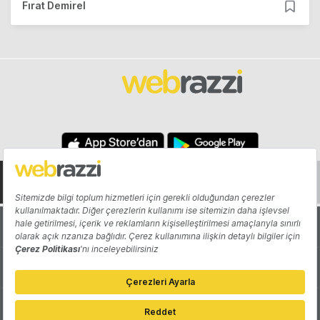
Fırat Demirel
Hakkında
Yazarlar
Katkıda Bulun
Reklam
Girişiminizi Tanıtın
İletişim