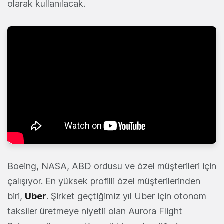
olarak kullanılacak.
Boeing, NASA, ABD ordusu ve özel müşterileri için
çalışıyor. En yüksek profilli özel müşterilerinden
biri,
Uber
. Şirket geçtiğimiz yıl Uber için otonom
taksiler üretmeye niyetli olan Aurora Flight