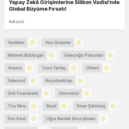
Yapay Zekâ Girişimlerine Silikon Vadisi'nde
Global Büyüme Fırsatı!
Adrazzi
Yenilikler
Yeni Girişimler
Mehmet Buldurgan
Geleceğin Patronları
Viravira
Cavit Yantaç
Others
Salesmot
Biryudumkitap
Qnb Finansbank
Ubervision
Tiny Miny
Bead
Sinan Şahinbaş
Enis Erkel
Oğuz Bardak Bora İşbulan