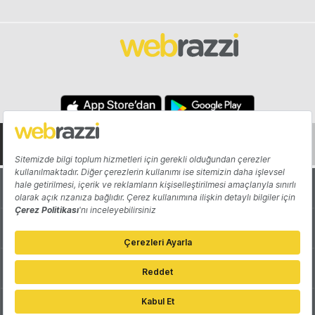
Hakkında
Yazarlar
Katkıda Bulun
Reklam
Girişiminizi Tanıtın
İletişim
Çerez Tercihleri
Gizlilik Politikası