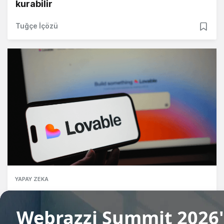
kurabilir
Tuğçe İçözü
YAPAY ZEKA
Yapay zeka girişimi Lovable, bir yılda
yaklaşık 8 milyon kullanıcıya ulaştı