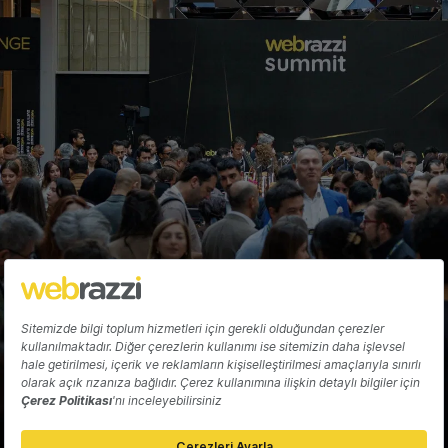
milyar TL'ye ulaşarak yeni bir rekor kırdı
Arden Papuççiyan
Hakkında
Yazarlar
Katkıda Bulun
Reklam