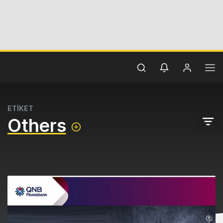
ETİKET
Others