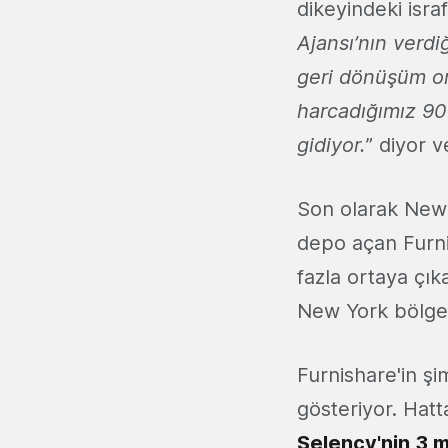
dikeyindeki isra
Ajansı’nın verdi
geri dönüşüm or
harcadığımız 90
gidiyor.
” diyor v
Son olarak New
depo açan Furn
fazla ortaya çık
New York bölgesi
Furnishare'in şi
gösteriyor. Hatt
Selency'nin 3 m