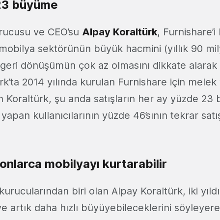
 23 büyüme
urucusu ve CEO’su
Alpay Koraltürk
, Furnishare’i
mobilya sektörünün büyük hacmini (yıllık 90 mi
geri dönüşümün çok az olmasını dikkate alarak
’ta 2014 yılında kurulan Furnishare için melek 
n Koraltürk, şu anda satışların her ay yüzde 2
yapan kullanıcılarının yüzde 46’sının tekrar satı
onlarca mobilyayı kurtarabilir
rucularından biri olan Alpay Koraltürk, iki yıldı
ni ve artık daha hızlı büyüyebileceklerini söyleye