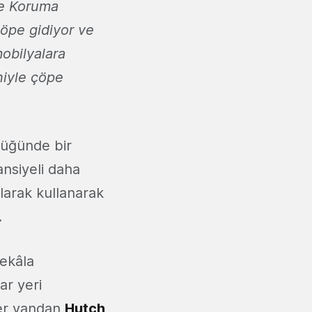
e Koruma
çöpe gidiyor ve
obilyalara
niyle çöpe
lüğünde bir
nsiyeli daha
olarak kullanarak
.
pekâla
ar yeri
ğer yandan
Hutch