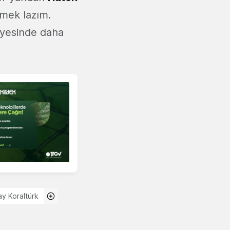
emek lazım.
sayesinde daha
ay Koraltürk