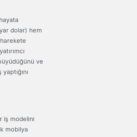
 hayata
lyar dolar) hem
 harekete
yatırımcı
3 büyüdüğünü ve
ş yaptığını
r iş modelini
rek mobilya