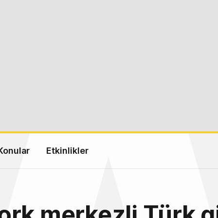
Konular
Etkinlikler
rk merkezli Türk gi