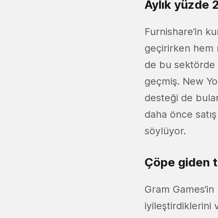
Aylık yüzde
Furnishare’in k
geçirirken hem 
de bu sektörde 
geçmiş. New York
desteği de bula
daha önce satış 
söylüyor.
Çöpe giden t
Gram Games’in ku
iyileştirdikleri