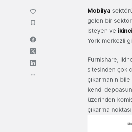
Mobilya
sektörü
gelen bir sektör
isteyen ve
ikin
York merkezli gi
Furnishare, ikin
sitesinden çok d
çıkarmanın bile b
kendi depoasuna 
üzerinden komisy
çıkarma noktasın