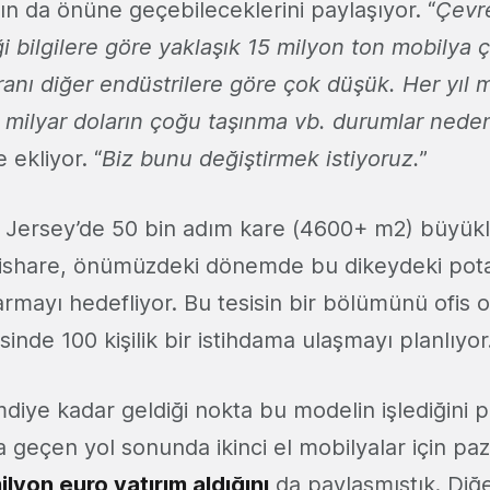
fın da önüne geçebileceklerini paylaşıyor. “
Çevr
ği bilgilere göre yaklaşık 15 milyon ton mobilya 
anı diğer endüstrilere göre çok düşük. Her yıl m
 milyar doların çoğu taşınma vb. durumlar nede
e ekliyor. “
Biz bunu değiştirmek istiyoruz.
”
 Jersey’de 50 bin adım kare (4600+ m2) büyük
ishare, önümüzdeki dönemde bu dikeydeki pota
armayı hedefliyor. Bu tesisin bir bölümünü ofis 
nde 100 kişilik bir istihdama ulaşmayı planlıyor
mdiye kadar geldiği nokta bu modelin işlediğini 
a geçen yol sonunda ikinci el mobilyalar için paz
ilyon euro yatırım aldığını
da paylaşmıştık. Di