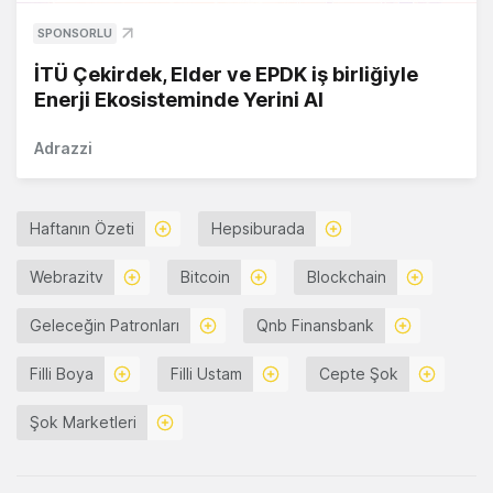
SPONSORLU
İTÜ Çekirdek, Elder ve EPDK iş birliğiyle
Enerji Ekosisteminde Yerini Al
Adrazzi
Haftanın Özeti
Hepsiburada
Webrazitv
Bitcoin
Blockchain
Geleceğin Patronları
Qnb Finansbank
Filli Boya
Filli Ustam
Cepte Şok
Şok Marketleri