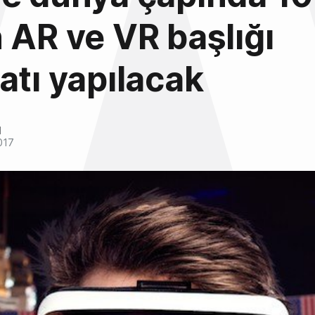
 AR ve VR başlığı
atı yapılacak
l
017