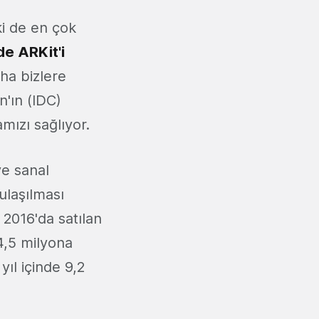
ki de en çok
e ARKit'i
aha bizlere
n'ın (IDC)
mızı sağlıyor.
ve sanal
 ulaşılması
2016'da satılan
24,5 milyona
yıl içinde 9,2