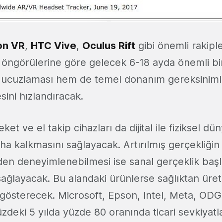
on VR
,
HTC Vive
,
Oculus Rift
gibi önemli rakipl
 öngörülerine göre gelecek 6-18 ayda önemli bir
 ucuzlaması hem de temel donanım gereksiniml
ini hızlandıracak.
et ve el takip cihazları da dijital ile fiziksel dü
ha kalkmasını sağlayacak. Artırılmış gerçekliğin
den deneyimlenebilmesi ise sanal gerçeklik başl
ağlayacak. Bu alandaki ürünlerse sağlıktan üret
i gösterecek. Microsoft, Epson, Intel, Meta, OD
zdeki 5 yılda yüzde 80 oranında ticari sevkiyat