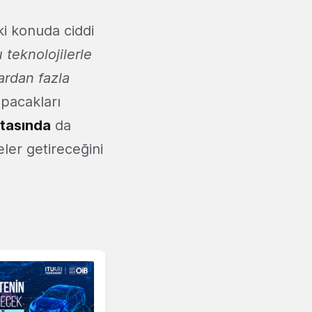
ki konuda ciddi
 teknolojilerle
ardan fazla
pacakları
itasında
da
eler getireceğini