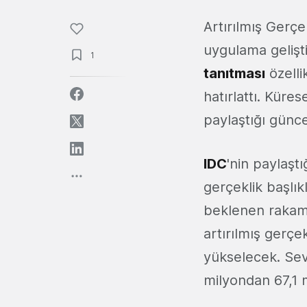
Artırılmış Gerçe
uygulama gelişti
1
tanıtması
özelli
hatırlattı. Küre
paylaştığı günce
IDC
'nin paylaşt
gerçeklik başlık
beklenen rakams
artırılmış gerçe
yükselecek. Sevk
milyondan 67,1 