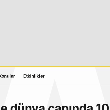
Konular
Etkinlikler
e dünya çapında 1