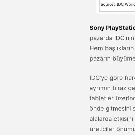
Sony PlayStati
pazarda IDC'nin
Hem başlıkların
pazarın büyümes
IDC'ye göre harek
ayrımın biraz da
tabletler üzerin
önde gitmesini s
alalarda etkisin
üreticiler önümü