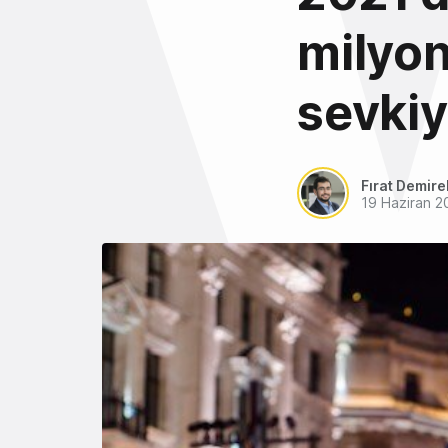
milyon
sevkiy
Fırat Demire
19 Haziran 2