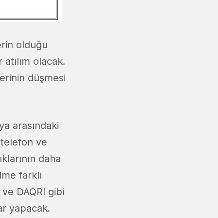
erin olduğu
 atılım olacak.
erinin düşmesi
nya arasındaki
 telefon ve
ıklarının daha
ime farklı
G ve DAQRI gibi
lar yapacak.