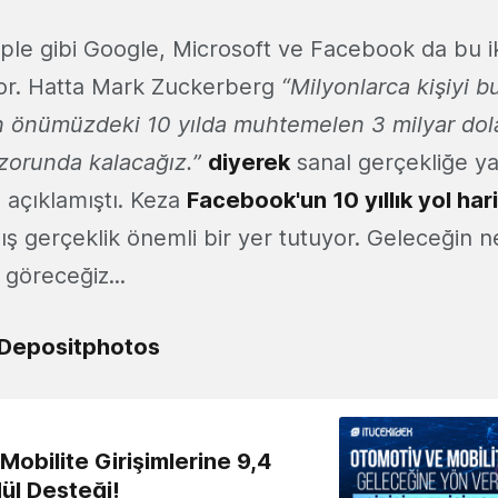
Apple gibi Google, Microsoft ve Facebook da bu i
yor. Hatta Mark Zuckerberg
“Milyonlarca kişiyi bu
n önümüzdeki 10 yılda muhtemelen 3 milyar dol
zorunda kalacağız.”
diyerek
sanal gerçekliğe ya
ı açıklamıştı. Keza
Facebook'un 10 yıllık yol har
mış gerçeklik önemli bir yer tutuyor. Geleceğin n
göreceğiz...
Depositphotos
obilite Girişimlerine 9,4
ül Desteği!