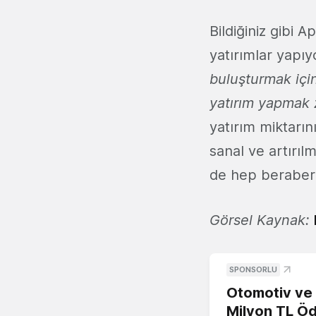
Bildiğiniz gibi 
yatırımlar yapı
buluşturmak içi
yatırım yapmak 
yatırım miktarın
sanal ve artırıl
de hep beraber 
Görsel Kaynak:
SPONSORLU
Otomotiv ve M
Milyon TL Öd