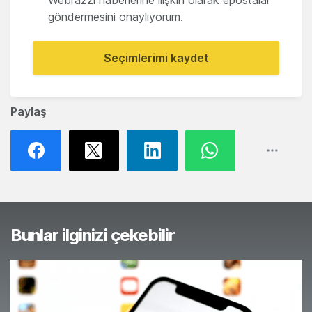
Webrazzi haberlerine ilişkin olarak epostalar
göndermesini onaylıyorum.
Seçimlerimi kaydet
Paylaş
Bunlar ilginizi çekebilir