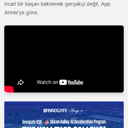
ticari bir başarı beklemek gerçekçi değil, App
Annie'ye göre.