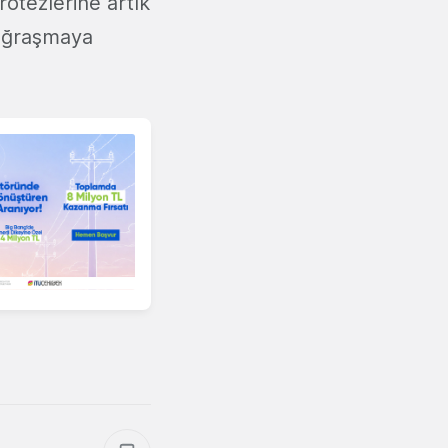
otezlerine artık
 uğraşmaya