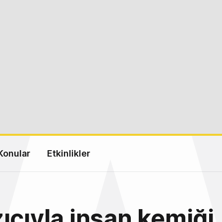
Konular
Etkinlikler
ıcıyla insan kemiği