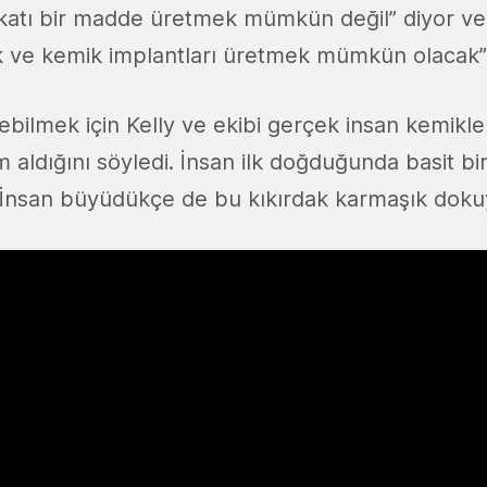
katı bir madde üretmek mümkün değil” diyor ve
ak ve kemik implantları üretmek mümkün olacak” 
bilmek için Kelly ve ekibi gerçek insan kemikl
 aldığını söyledi. İnsan ilk doğduğunda basit bir
 İnsan büyüdükçe de bu kıkırdak karmaşık dok