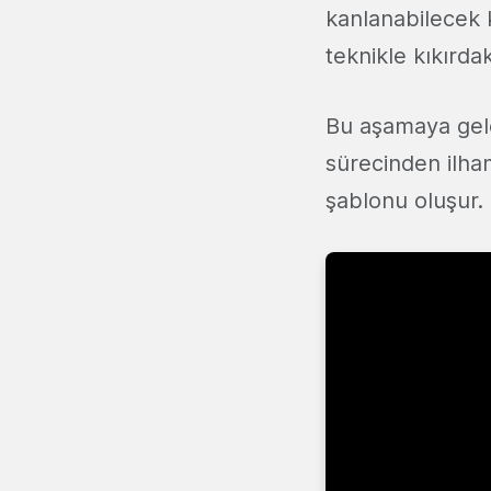
kanlanabilecek 
teknikle kıkırd
Bu aşamaya gele
sürecinden ilham
şablonu oluşur.