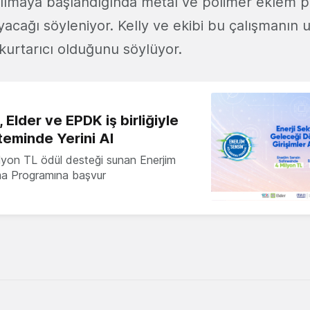
nılmaya başlandığında metal ve polimer eklem pr
yacağı söyleniyor. Kelly ve ekibi bu çalışmanın
kurtarıcı olduğunu söylüyor.
 Elder ve EPDK iş birliğiyle
teminde Yerini Al
milyon TL ödül desteği sunan Enerjim
ma Programına başvur