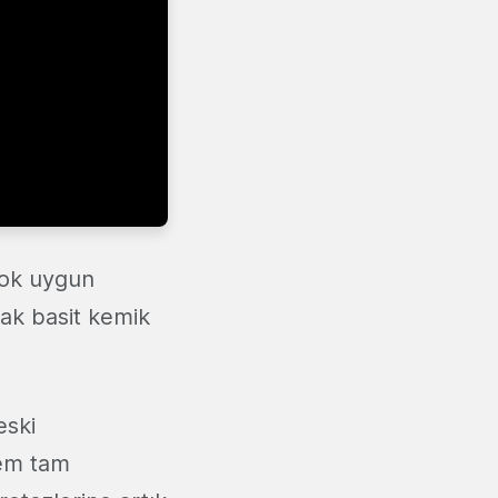
çok uygun
arak basit kemik
eski
tem tam