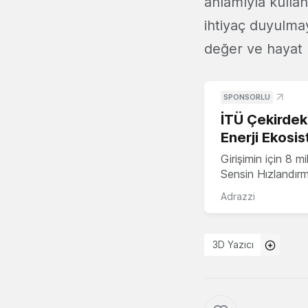
anlamıyla kulla
ihtiyaç duyulma
değer ve hayat 
SPONSORLU
İTÜ Çekirdek,
Enerji Ekosis
Girişimin için 8 
Sensin Hızlandır
Adrazzi
3D Yazıcı