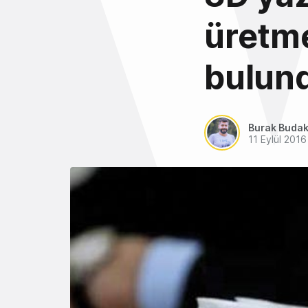
üretme
bulun
Burak Buda
11 Eylül 2016