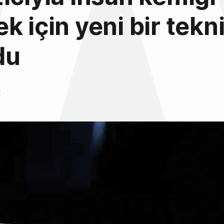
k için yeni bir tekn
du
k