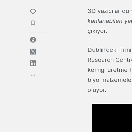
3D yazıcılar dü
kanlanabilen ya
çıkıyor.
Dublin’deki Tri
Research Centr
kemiği üretme h
biyo malzemeler
oluyor.