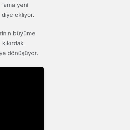
 “ama yeni
diye ekliyor.
erinin büyüme
 kıkırdak
uya dönüşüyor.