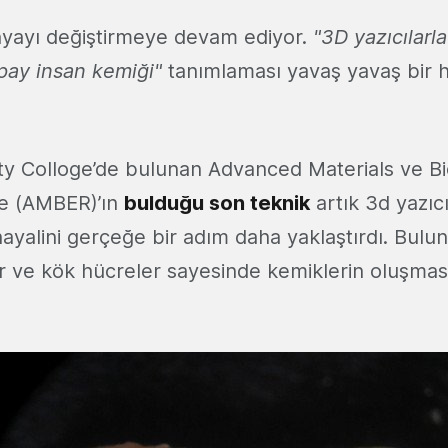
nyayı değiştirmeye devam ediyor.
"3D yazıcılarl
pay insan kemiği"
tanımlaması yavaş yavaş bir 
nity Colloge’de bulunan Advanced Materials ve B
e (AMBER)’ın
bulduğu son teknik
artık 3d yazıcı
ayalini gerçeğe bir adım daha yaklaştırdı. Bulu
 ve kök hücreler sayesinde kemiklerin oluşmas