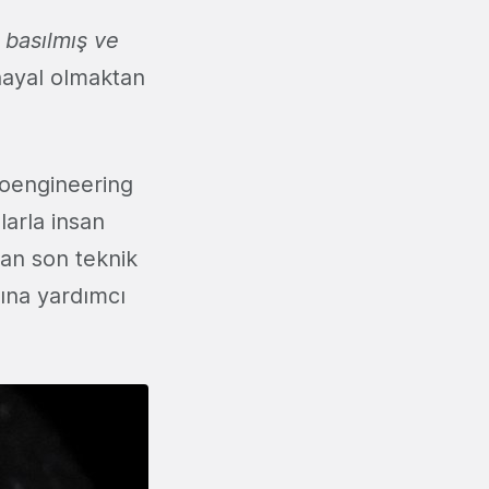
a basılmış ve
hayal olmaktan
ioengineering
larla insan
nan son teknik
ına yardımcı