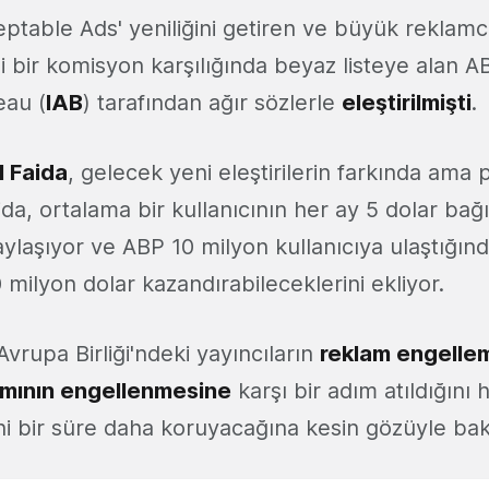
table Ads' yeniliğini getiren ve büyük reklamcıl
li bir komisyon karşılığında beyaz listeye alan A
eau (
IAB
) tarafından ağır sözlerle
eleştirilmişti
.
ll Faida
, gelecek yeni eleştirilerin farkında ama 
da, ortalama bir kullanıcının her ay 5 dolar bağ
aylaşıyor ve ABP 10 milyon kullanıcıya ulaştığınd
0 milyon dolar kazandırabileceklerini ekliyor.
vrupa Birliği'ndeki yayıncıların
reklam engelle
nımının engellenmesine
karşı bir adım atıldığını 
ni bir süre daha koruyacağına kesin gözüyle baka