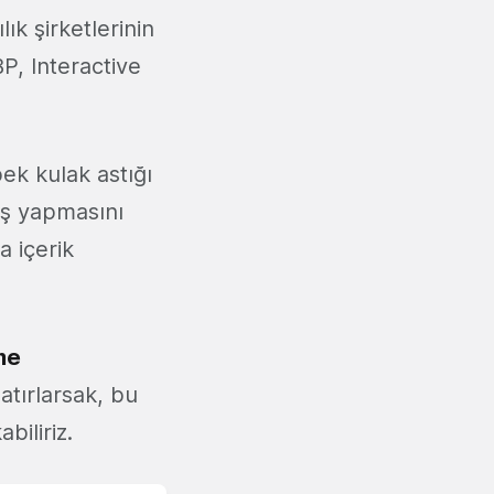
ık şirketlerinin
BP, Interactive
pek kulak astığı
ış yapmasını
a içerik
me
hatırlarsak, bu
biliriz.