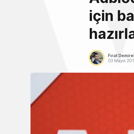
için b
hazırl
Fırat Demire
03 Mayıs 20