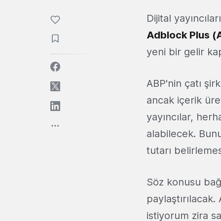
Dijital yayıncıl
Adblock Plus
(
yeni bir gelir ka
ABP'nin çatı şir
ancak içerik üret
yayıncılar, her
alabilecek. Bunun
tutarı belirlemes
Söz konusu bağış
paylaştırılacak.
istiyorum zira 