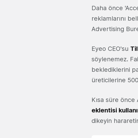
Daha önce 'Accep
reklamlarını bel
Advertising Bur
Eyeo CEO'su
Ti
söylenemez. Fai
beklediklerini p
üreticilerine 50
Kısa süre önce A
eklentisi kulla
dikeyin harareti