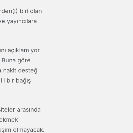
den(!) biri olan
ve yayıncılara
ını açıklamıyor
r. Buna göre
 nakit desteği
lli bir bağış
siteler arasında
 çekmek
laşım olmayacak.