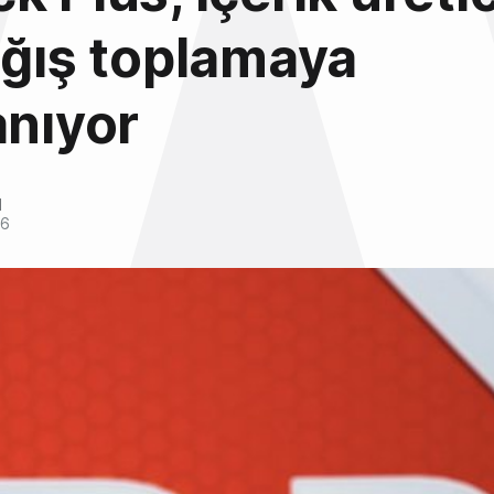
ağış toplamaya
anıyor
l
16