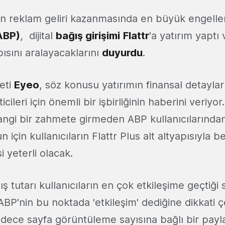
arın reklam geliri kazanmasında en büyük engeller
ABP
)
, dijital
bağış girişimi
Flattr
'a yatırım yaptı 
pısını aralayacaklarını
duyurdu
.
keti
Eyeo
, söz konusu yatırımın finansal detaylar
icileri için önemli bir işbirliğinin haberini veriyo
hangi bir zahmete girmeden ABP kullanıcılarından
 için kullanıcıların Flattr Plus alt altyapısıyla be
i yeterli olacak.
 tutarı kullanıcıların en çok etkileşime geçtiği 
 ABP'nin bu noktada 'etkileşim' dediğine dikkati
sadece sayfa görüntüleme sayısına bağlı bir pay