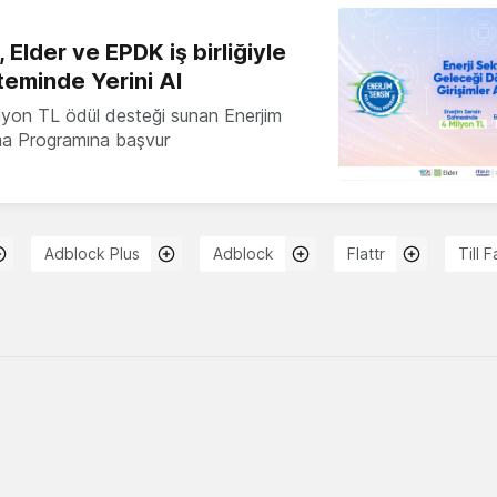
 Elder ve EPDK iş birliğiyle
teminde Yerini Al
milyon TL ödül desteği sunan Enerjim
ma Programına başvur
Adblock Plus
Adblock
Flattr
Till 