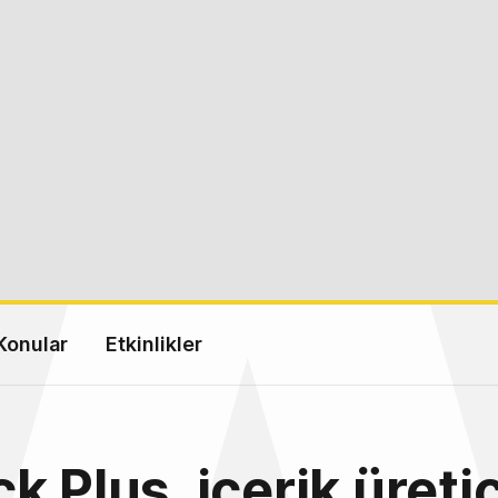
Konular
Etkinlikler
k Plus, içerik üretic