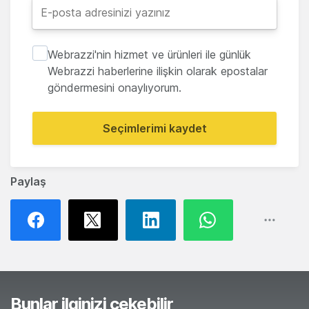
Webrazzi'nin hizmet ve ürünleri ile günlük
Webrazzi haberlerine ilişkin olarak epostalar
göndermesini onaylıyorum.
Seçimlerimi kaydet
Paylaş
Bunlar ilginizi çekebilir