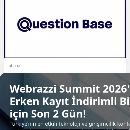
DIJITAL
Slack için kişiselleştirilebilir soru cevap
agent'ı: Question Base
Işık Handan