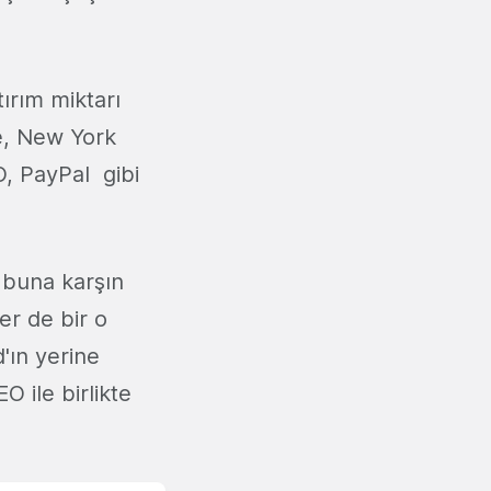
tırım miktarı
be, New York
O, PayPal gibi
e buna karşın
er de bir o
'ın yerine
O ile birlikte