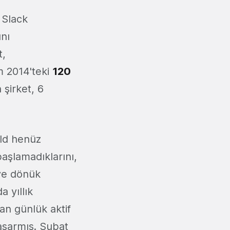
 Slack
nı
t,
m 2014'teki
120
 şirket, 6
eld henüz
başlamadıklarını,
iye dönük
a yıllık
an günlük aktif
aşarmış. Şubat