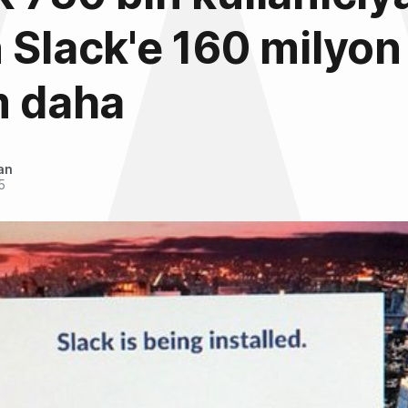
 Slack'e 160 milyon
m daha
an
5