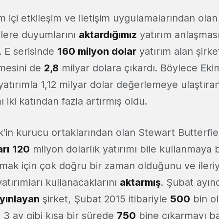
 içi etkileşim ve iletişim uygulamalarından olan
izlere duyumlarını
aktardığımız
yatırım anlaşması
. E serisinde
160 milyon dolar
yatırım alan şirke
mesini de
2,8
milyar dolara çıkardı. Böylece Eki
atırımla 1,12 milyar dolar değerlemeye ulaştıran
 iki katından fazla artırmış oldu.
ck'in kurucu ortaklarından olan Stewart Butterfi
arı
120
milyon dolarlık yatırımı bile kullanmaya 
lmak için çok doğru bir zaman olduğunu ve iler
yatırımları kullanacaklarını
aktarmış
. Şubat ayınd
yınlayan
şirket, Şubat 2015 itibariyle
500
bin ol
ı 3 ay gibi kısa bir sürede
750
bine çıkarmayı b