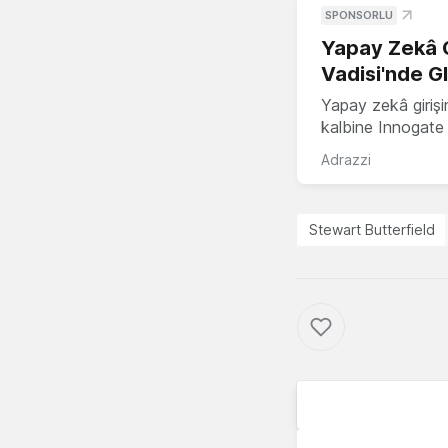
SPONSORLU
Yapay Zekâ G
Vadisi'nde G
Yapay zekâ girişi
kalbine Innogate i
Adrazzi
Stewart Butterfield