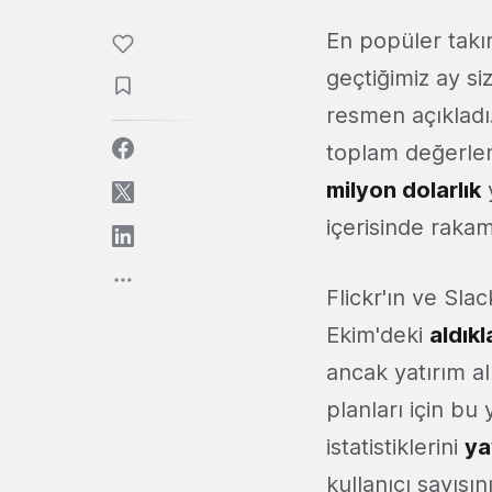
En popüler takım
geçtiğimiz ay s
resmen açıkladı
toplam değerle
milyon dolarlık
y
içerisinde rakamı
Flickr'ın ve Sla
Ekim'deki
aldıkl
ancak yatırım a
planları için bu 
istatistiklerini
ya
kullanıcı sayısın