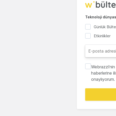
Teknoloji dünyası
Günlük Bült
Etkinlikler
Webrazzi'nin 
haberlerine i
onaylıyorum.