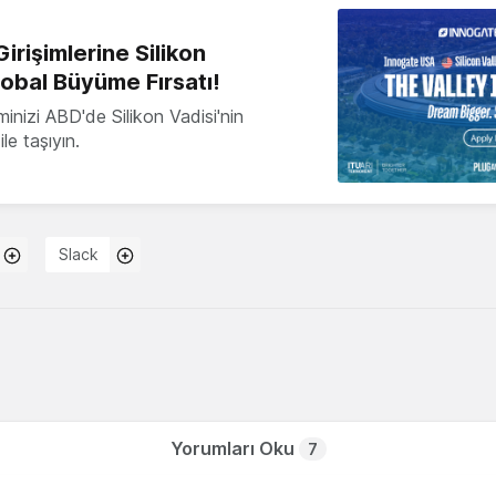
irişimlerine Silikon
lobal Büyüme Fırsatı!
minizi ABD'de Silikon Vadisi'nin
le taşıyın.
Slack
Yorumları Oku
7