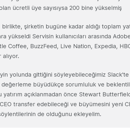
olan ücretli üye sayısıysa 200 bine yükselmiş
 birlikte, şirketin bugüne kadar aldığı toplam ya
ra yükseldi Servisin kullanıcıları arasında Ado
tle Coffee, BuzzFeed, Live Nation, Expedia, HB
 alıyor.
yin yolunda gittiğini söyleyebileceğimiz Slack't
ve değerleme büyüdükçe sorumluluk ve beklentil
Bu yatırım açıklanmadan önce Stewart Butterfield
r CEO transfer edebileceği ve büyümesini yeni CE
öylentilerinin de olduğunu ekleyelim.