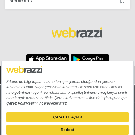
Merve Kara
Hakkında
Yazarlar
Katkıda Bulun
Reklam
Girişiminizi Tanıtın
İletişim