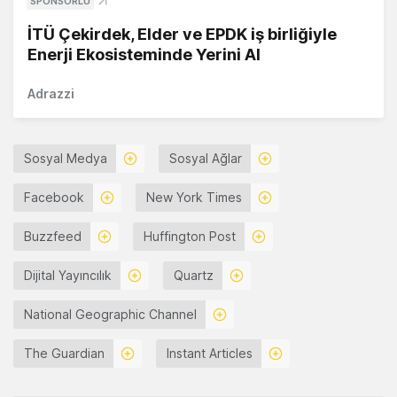
SPONSORLU
İTÜ Çekirdek, Elder ve EPDK iş birliğiyle
Enerji Ekosisteminde Yerini Al
Adrazzi
Sosyal Medya
Sosyal Ağlar
Facebook
New York Times
Buzzfeed
Huffington Post
Dijital Yayıncılık
Quartz
National Geographic Channel
The Guardian
Instant Articles