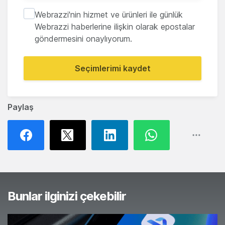
Webrazzi'nin hizmet ve ürünleri ile günlük
Webrazzi haberlerine ilişkin olarak epostalar
göndermesini onaylıyorum.
Seçimlerimi kaydet
Paylaş
Bunlar ilginizi çekebilir