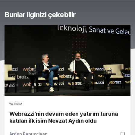
Bunlar ilginizi çekebilir
YATIRIM
Webrazzi'nin devam eden yatırım turuna
katılan ilk isim Nevzat Aydın oldu
Arden Papuççiyan