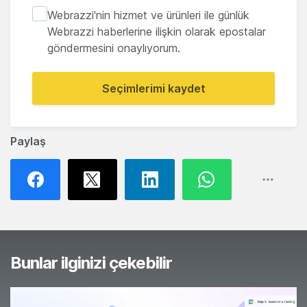
Webrazzi'nin hizmet ve ürünleri ile günlük
Webrazzi haberlerine ilişkin olarak epostalar
göndermesini onaylıyorum.
Seçimlerimi kaydet
Paylaş
Bunlar ilginizi çekebilir