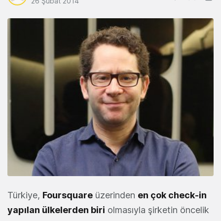
26 Şubat 2014
Türkiye,
Foursquare
üzerinden
en çok check-in
yapılan ülkelerden biri
olmasıyla şirketin öncelik