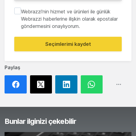
Webrazzi'nin hizmet ve ürünleri ile günlük
Webrazzi haberlerine ilişkin olarak epostalar
göndermesini onaylıyorum.
Seçimlerimi kaydet
Paylaş
Bunlar ilginizi çekebilir