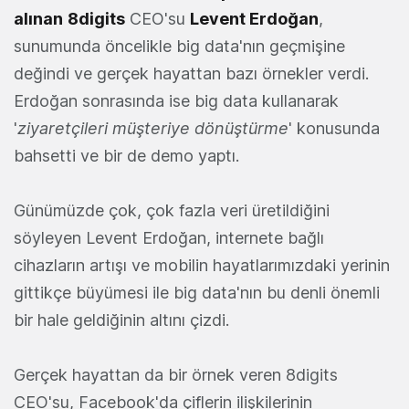
alınan
8digits
CEO'su
Levent Erdoğan
,
sunumunda öncelikle big data'nın geçmişine
değindi ve gerçek hayattan bazı örnekler verdi.
Erdoğan sonrasında ise big data kullanarak
'
ziyaretçileri müşteriye dönüştürme
' konusunda
bahsetti ve bir de demo yaptı.
Günümüzde çok, çok fazla veri üretildiğini
söyleyen Levent Erdoğan, internete bağlı
cihazların artışı ve mobilin hayatlarımızdaki yerinin
gittikçe büyümesi ile big data'nın bu denli önemli
bir hale geldiğinin altını çizdi.
Gerçek hayattan da bir örnek veren 8digits
CEO'su, Facebook'da çiflerin ilişkilerinin