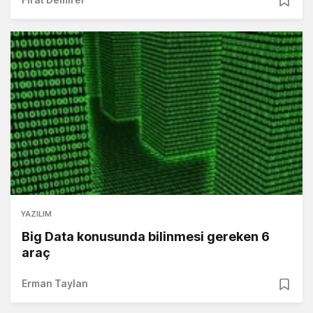
YAZILIM
Big Data konusunda bilinmesi gereken 6
araç
Erman Taylan