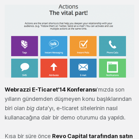
Webrazzi E-Ticaret'14 Konferansı
'mızda son
yılların gündemden düşmeyen konu başlıklarından
biri olan
big data
'yı, e-ticaret sitelerinin nasıl
kullanacağına dair bir demo oturumu da yapıldı.
Kısa bir süre önce
Revo Capital tarafından satın