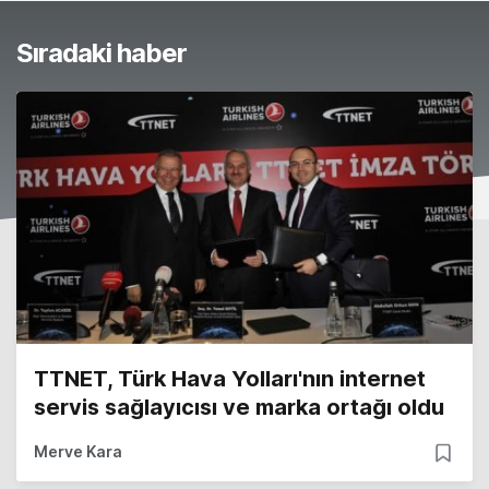
Sıradaki haber
TTNET, Türk Hava Yolları'nın internet
servis sağlayıcısı ve marka ortağı oldu
Merve Kara