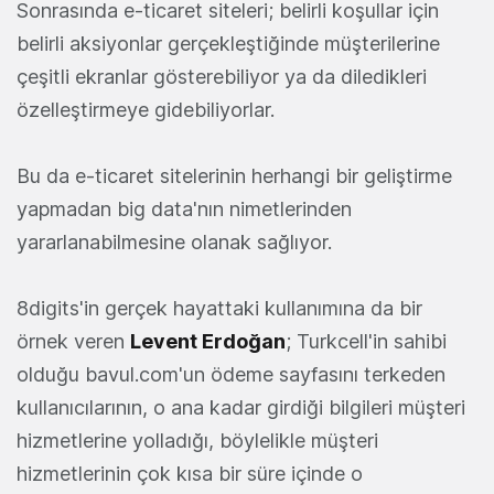
Sonrasında e-ticaret siteleri; belirli koşullar için
belirli aksiyonlar gerçekleştiğinde müşterilerine
çeşitli ekranlar gösterebiliyor ya da diledikleri
özelleştirmeye gidebiliyorlar.
Bu da e-ticaret sitelerinin herhangi bir geliştirme
yapmadan big data'nın nimetlerinden
yararlanabilmesine olanak sağlıyor.
8digits'in gerçek hayattaki kullanımına da bir
örnek veren
Levent Erdoğan
; Turkcell'in sahibi
olduğu bavul.com'un ödeme sayfasını terkeden
kullanıcılarının, o ana kadar girdiği bilgileri müşteri
hizmetlerine yolladığı, böylelikle müşteri
hizmetlerinin çok kısa bir süre içinde o