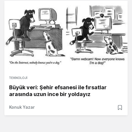
TEKNOLOJI
Büyük veri: Şehir efsanesi ile fırsatlar
arasında uzun ince bir yoldayız
Konuk Yazar