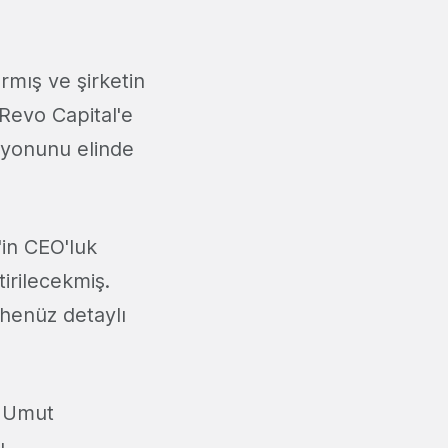
rmış ve şirketin
Revo Capital'e
iyonunu elinde
'in CEO'luk
irilecekmiş.
 henüz detaylı
u Umut
ı.