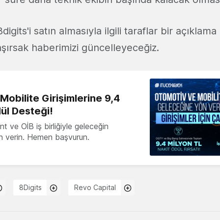
digits'i satın almasıyla ilgili taraflar bir açıklama
laşırsak haberimizi güncelleyeceğiz.
obilite Girişimlerine 9,4
ül Desteği!
 ve OİB iş birliğiyle geleceğin
ön verin. Hemen başvurun.
8Digits
Revo Capital