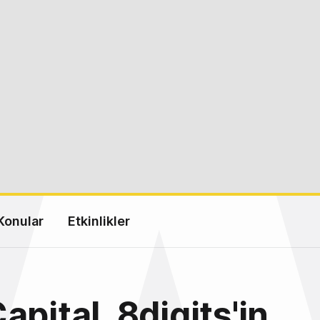
Konular
Etkinlikler
apital, 8digits'in