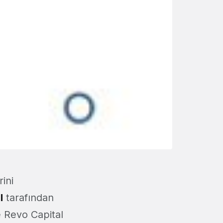
ini
l
tarafından
de Revo Capital