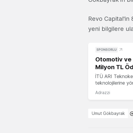
Revo Capital'in 8
yeni bilgilere u
SPONSORLU
Otomotiv ve M
Milyon TL Öd
İTÜ ARI Teknokent
teknolojilerine y
Adrazzi
Umut Gökbayrak