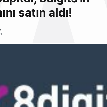
nı satın aldı!
a
13