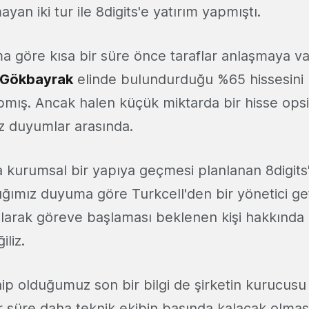
yan iki tur ile 8digits'e yatırım yapmıştı.
a göre kısa bir süre önce taraflar anlaşmaya va
 Gökbayrak
elinde bulundurduğu %65 hissesini 
apmış. Ancak halen küçük miktarda bir hisse ops
ız duyumlar arasında.
a kurumsal bir yapıya geçmesi planlanan 8digits
ığımız duyuma göre Turkcell'den bir yönetici get
olarak göreve başlaması beklenen kişi hakkında
iliz.
ahip olduğumuz son bir bilgi de şirketin kurucus
r süre daha teknik ekibin başında kalacak olmas