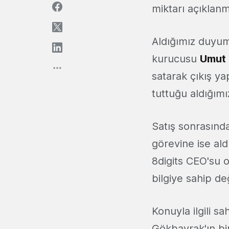
miktarı açıklanma
Aldığımız duyum
kurucusu
Umut
satarak çıkış y
tuttuğu aldığım
Satış sonrasınd
görevine ise ald
8digits CEO'su 
bilgiye sahip değ
Konuyla ilgili s
Gökbayrak'ın bi