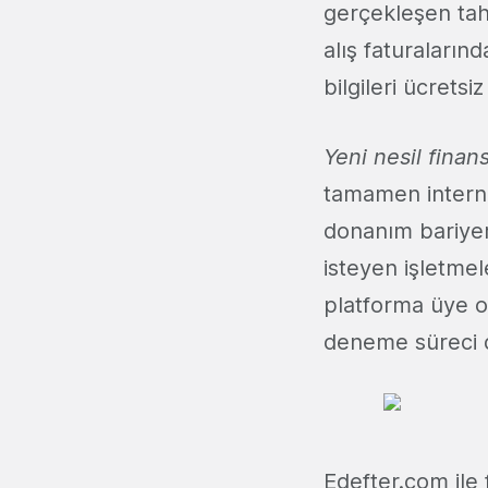
gerçekleşen tahs
alış faturaların
bilgileri ücretsi
Yeni nesil finan
tamamen internet
donanım bariyer
isteyen işletmel
platforma üye ol
deneme süreci 
Edefter.com ile 