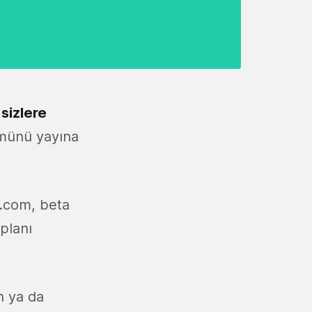
 sizlere
ümünü yayına
r.com, beta
planı
n ya da