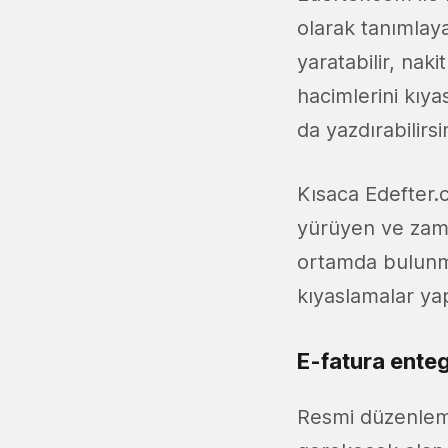
olarak tanımlaya
yaratabilir, naki
hacimlerini kıyas
da yazdırabilirsin
Kısaca Edefter.
yürüyen ve zama
ortamda bulunmak
kıyaslamalar yap
E-fatura ente
Resmi düzenlemel