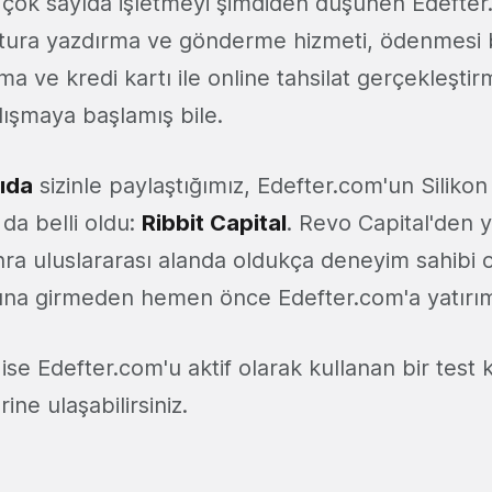
çok sayıda işletmeyi şimdiden düşünen Edefter
ak fatura yazdırma ve gönderme hizmeti, ödenmesi
ma ve kredi kartı ile online tahsilat gerçekleştirm
lışmaya başlamış bile.
zıda
sizinle paylaştığımız, Edefter.com'un Silikon
ı da belli oldu:
Ribbit Capital
. Revo Capital'den y
nra uluslararası alanda oldukça deneyim sahibi o
ılına girmeden hemen önce Edefter.com'a yatırım
e Edefter.com'u aktif olarak kullanan bir test k
ine ulaşabilirsiniz.