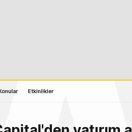
Konular
Etkinlikler
apital'den yatırım 