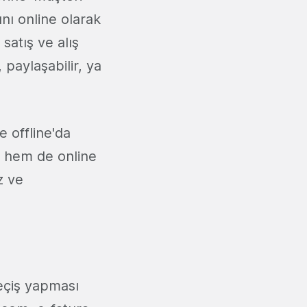
ını online olarak
 satış ve alış
, paylaşabilir, ya
 offline'da
r hem de online
z ve
geçiş yapması