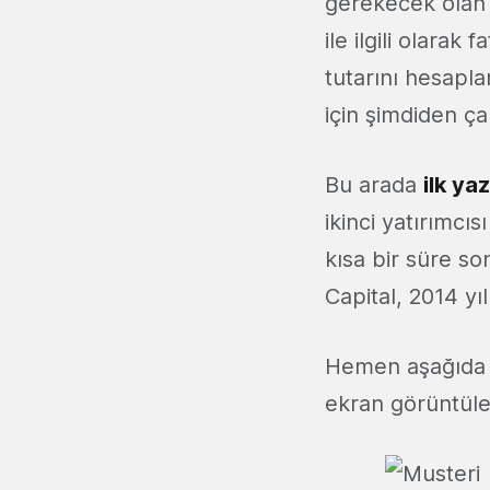
gerekecek olan 
ile ilgili olar
tutarını hesapla
için şimdiden ça
Bu arada
ilk ya
ikinci yatırımcıs
kısa bir süre so
Capital, 2014 y
Hemen aşağıda is
ekran görüntüler