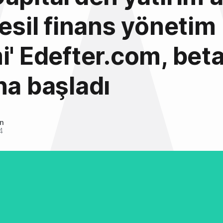
nesil finans yönetim
i' Edefter.com, bet
na başladı
an
4