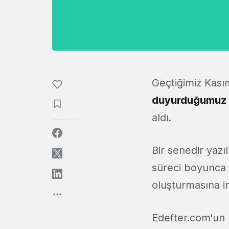
Geçtiğimiz Kası
duyurduğumuz
aldı.
Bir senedir yaz
süreci boyunca k
oluşturmasına i
Edefter.com'un 