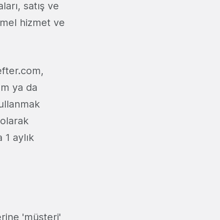
ları, satış ve
temel hizmet ve
efter.com,
lım ya da
kullanmak
 olarak
 1 aylık
rine 'müşteri'