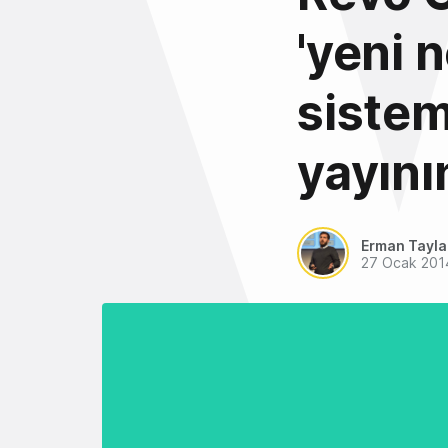
'yeni 
sistem
yayını
Erman Tayl
27 Ocak 201