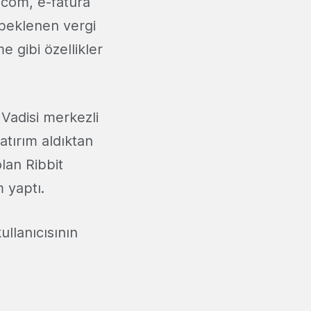
.com, e-fatura
 beklenen vergi
e gibi özellikler
 Vadisi merkezli
atırım aldıktan
lan Ribbit
 yaptı.
ullanıcısının