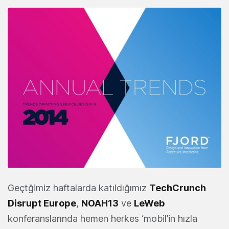
Geçtğimiz haftalarda katıldığımız
TechCrunch
Disrupt Europe
,
NOAH13
ve
LeWeb
konferanslarında hemen herkes ‘mobil’in hızla