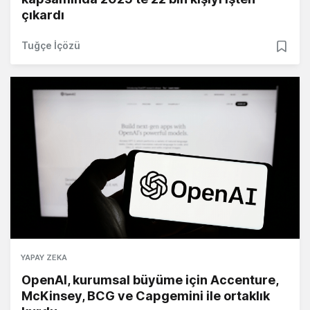
çıkardı
Tuğçe İçözü
YAPAY ZEKA
OpenAI, kurumsal büyüme için Accenture,
McKinsey, BCG ve Capgemini ile ortaklık