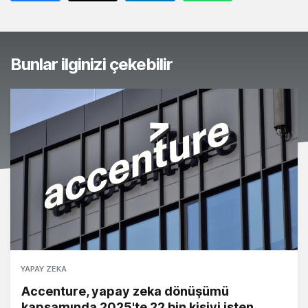
Bunlar ilginizi çekebilir
YAPAY ZEKA
Accenture, yapay zeka dönüşümü
kapsamında 2025'te 22 bin kişiyi işten