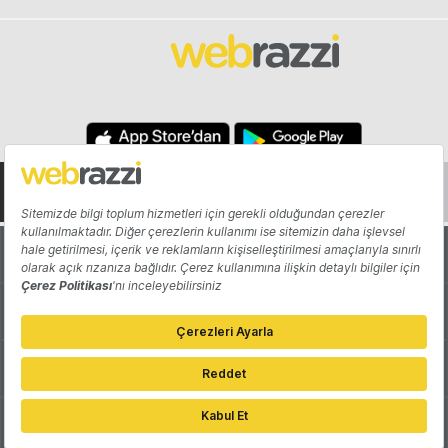
Hakkında
Yazarlar
Katkıda Bulun
Reklam
Girişiminizi Tanıtın
İletişim
Çerez Tercihleri
Gizlilik Politikası