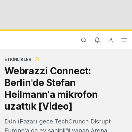
ETKINLIKLER
Webrazzi Connect:
Berlin'de Stefan
Heilmann'a mikrofon
uzattık [Video]
Dün (Pazar) gece TechCrunch Disrupt
Europe'a da ev sahipliği yapan Arena