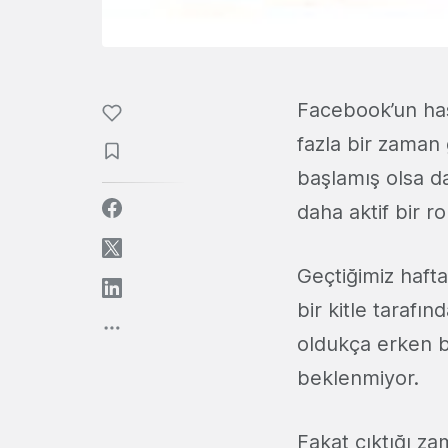
Facebook’un has
fazla bir zaman
başlamış olsa d
daha aktif bir r
Geçtiğimiz haft
bir kitle tarafı
oldukça erken b
beklenmiyor.
Fakat çıktığı z