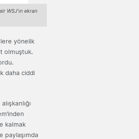
dair WSJ'ın ekran
lere yönelik
it olmuştuk.
ordu.
k daha ciddi
alışkanlığı
dem’inden
de kalmak
nde paylaşımda