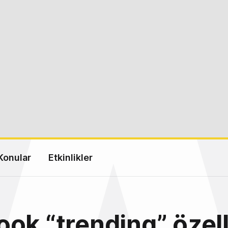
Konular
Etkinlikler
ok “trending” özell