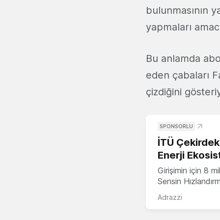
bulunmasının yan
yapmaları amacıy
Bu anlamda abon
eden çabaları F
çizdiğini gösteri
SPONSORLU
İTÜ Çekirdek,
Enerji Ekosis
Girişimin için 8 
Sensin Hızlandır
Adrazzi