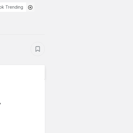
ok Trending
?