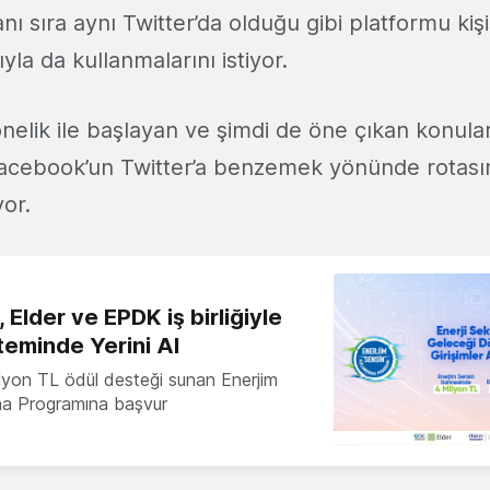
ı sıra aynı Twitter’da olduğu gibi platformu kişi
la da kullanmalarını istiyor.
elik ile başlayan ve şimdi de öne çıkan konula
acebook’un Twitter’a benzemek yönünde rotası
yor.
 Elder ve EPDK iş birliğiyle
teminde Yerini Al
milyon TL ödül desteği sunan Enerjim
ma Programına başvur