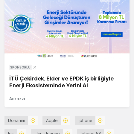
SPONSORLU
İTÜ Çekirdek, Elder ve EPDK iş birliğiyle
Enerji Ekosisteminde Yerini Al
Adrazzi
Donanım
Apple
Iphone
Ios
Ucuz Iphone
Iphone 5S