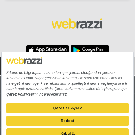
Hakkında
Yazarlar
Katkıda Bulun
Reklam
Girişiminizi Tanıtın
İletişim